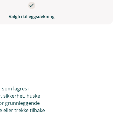
Valgfri tilleggsdekning
 bedriften din eller gården din.
)
r som lagres i
, sikkerhet, huske
for grunnleggende
eller trekke tilbake