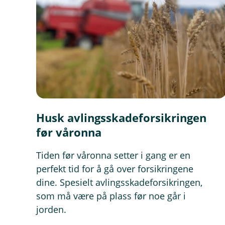
Høstet fór til eget bruk og sa
n
d
Juletrær
u
Forsikringen dekker:
)
Juletrær som står på rot ute p
Høstede og salgsferdige julet
innen tre dager (antall dager 
Ferdigplen
Husk avlingsskadeforsikringen
Forsikringen dekker:
før våronna
Ferdigplen på rot ute på frila
Tiden før våronna setter i gang er en
Høstet og salgsferdig ferdigp
perfekt tid for å gå over forsikringene
Pyntegrønt
dine. Spesielt avlingsskadeforsikringen,
Forsikringen dekker:
som må være på plass før noe går i
jorden.
Pyntegrøntplanter på rot ute 