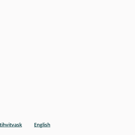
tihvitvask
English