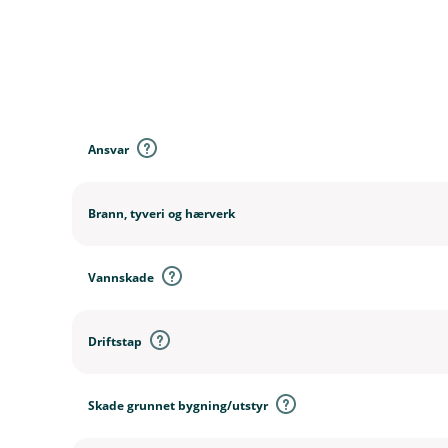
D
e
k
Ansvar
n
i
n
Brann, tyveri og hærverk
g
e
r
Vannskade
Driftstap
Skade grunnet bygning/utstyr