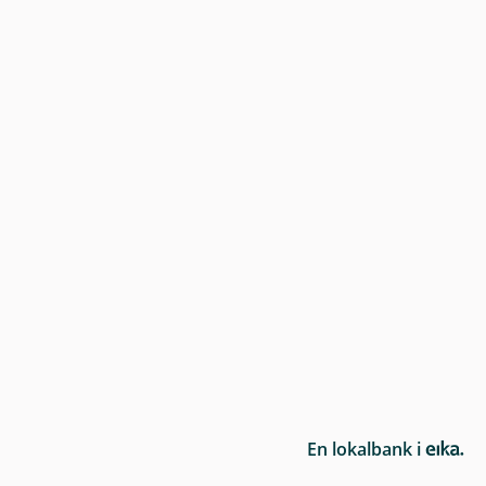
E
En lokalbank i
i