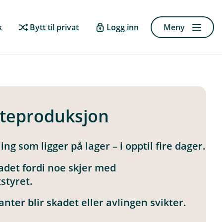
k
Bytt til privat
Logg inn
Meny
nteproduksjon
ng som ligger på lager – i opptil fire dager.
adet fordi noe skjer med
styret.
anter blir skadet eller avlingen svikter.