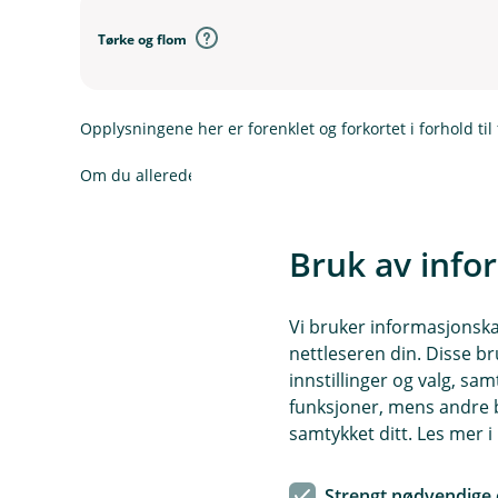
Tørke og flom
Opplysningene her er forenklet og forkortet i forhold til 
Om du allerede har forsikringer hos oss, logg inn for å l
Bruk av info
Pla
(
Vi bruker informasjonskap
E
nettleseren din. Disse br
k
innstillinger og valg, 
s
funksjoner, mens andre b
t
samtykket ditt. Les mer 
e
r
Spørsmål og svar
Strengt nødvendige 