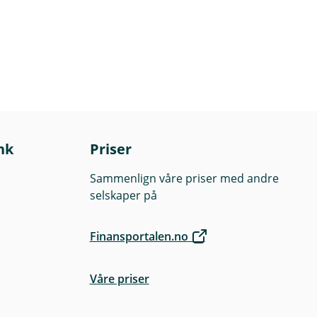
ksjonslokale, og
nk
Priser
lges innen tre
Sammenlign våre priser med andre
selskaper på
Finansportalen.no
Våre priser
sjonslokale