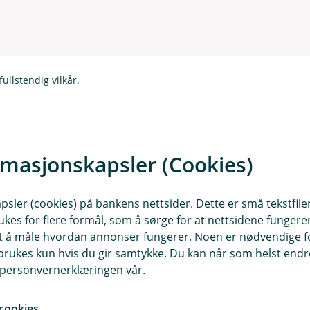
e
n
u
r
k
d
I
t
l
e
n
u
r
k
d
t
fullstendig vilkår.
l
e
u
r
aste ned vilkårene som gjelder deg - enten det er for deg personlig,
d
t
e
r
rmasjonskapsler (Cookies)
Kontakt meg om forsikring av planteproduksjon
t
nteproduksjon - vilkår (pdf)
Planteproduksjon - IPID (pdf
(
sler (cookies) på bankens nettsider. Dette er små tekstfile
E
ukes for flere formål, som å sørge for at nettsidene fungerer
k
samt å måle hvordan annonser fungerer. Noen er nødvendige 
s
rukes kun hvis du gir samtykke. Du kan når som helst endre 
t
i personvernerklæringen vår.
e
r
cookies