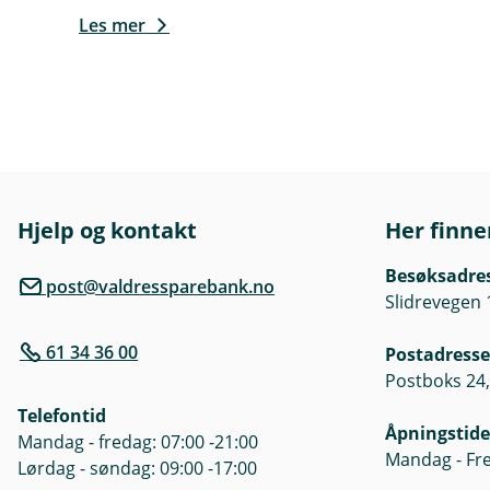
Høstede og salgsferdige pynt
Les mer
skal selges innen tre dager (a
Frukt og bær
Forsikringen dekker:
Trær og busker med rot ute på
Uhøstet frukt og bær på frila
Hjelp og kontakt
Her finne
Høstet frukt og bær som oppbe
dager (antall dager kan utvide
Besøksadre
post@valdressparebank.no
Slidrevegen 
Planteskole
Forsikringen dekker:
61 34 36 00
Postadresse
Planter, busker og trær med r
Postboks 24,
Telefontid
Frilandskultur under oppform
Åpningstide
Mandag - fredag: 07:00 -21:00
Mandag - Fre
Høstede og salgsferdige plan
Lørdag - søndag: 09:00 -17:00