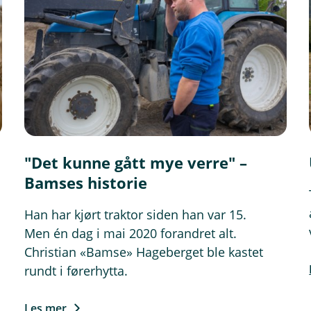
lgsferdig gras som skal selges innen tre dager
n
d
u
)
å friland
rær som oppbevares utenfor veksthus eller produksjonslokal
kan utvides)
"Det kunne gått mye verre" –
Bamses historie
nd
Han har kjørt traktor siden han var 15.
len som skal selges innen tre dager
Men én dag i mai 2020 forandret alt.
Christian «Bamse» Hageberget ble kastet
rundt i førerhytta.
på friland
Les mer