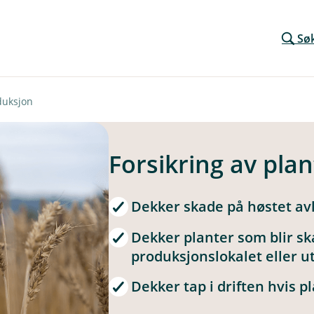
Sø
duksjon
Forsikring av pla
Dekker skade på høstet avli
Dekker planter som blir sk
produksjonslokalet eller ut
Dekker tap i driften hvis pl