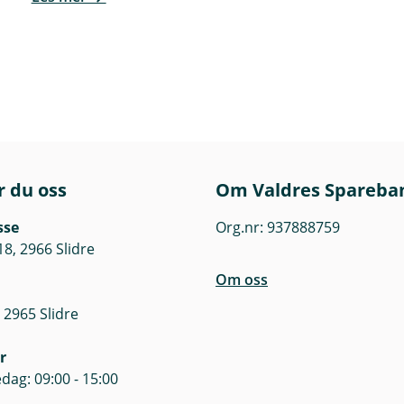
egrøntplanter som oppbevares utenfor veksthus eller produ
ntall dager kan utvides)
 friland
nd
r du oss
Om Valdres Spareba
vares utenfor veksthus eller produksjonslokale, og skal se
s)
sse
Org.nr: 937888759
18, 2966 Slidre
Om oss
ot ute på friland
 2965 Slidre
ering i bygning uten oppvarming
r
dag: 09:00 - 15:00
teprodukter som oppbevares utenfor veksthus eller produk