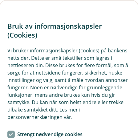
H
o
Bruk av informasjonskapsler
p
p
(Cookies)
i
Vi bruker informasjonskapsler (cookies) på bankens
nettsider. Dette er små tekstfiler som lagres i
n
nettleseren din. Disse brukes for flere formål, som å
n
sørge for at nettsidene fungerer, sikkerhet, huske
h
innstillinger og valg, samt å måle hvordan annonser
o
fungerer. Noen er nødvendige for grunnleggende
funksjoner, mens andre brukes kun hvis du gir
d
samtykke. Du kan når som helst endre eller trekke
e
tilbake samtykket ditt. Les mer i
t
personvernerklæringen vår.
Produktansvarsforsikring
Strengt nødvendige cookies