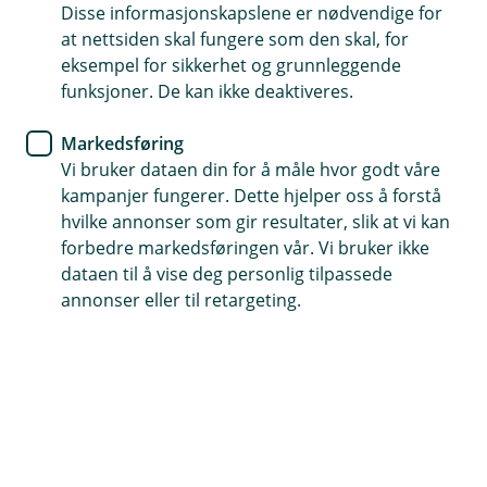
Disse informasjonskapslene er nødvendige for
Dekker skader på personer og ting hvis produktet
at nettsiden skal fungere som den skal, for
svikter
eksempel for sikkerhet og grunnleggende
funksjoner. De kan ikke deaktiveres.
Dekker både erstatning og juridiske kostnader
Gjelder også når produktet selges videre eller brukes
Markedsføring
utenfor Norden
Vi bruker dataen din for å måle hvor godt våre
kampanjer fungerer. Dette hjelper oss å forstå
Kontakt meg om produktansvarsforsikring
hvilke annonser som gir resultater, slik at vi kan
forbedre markedsføringen vår. Vi bruker ikke
dataen til å vise deg personlig tilpassede
Hva er produktansvarsforsikring?
annonser eller til retargeting.
Importerer, lager eller selger du produkter? Da
kan du bli erstatningsansvarlig hvis noe går galt –
for eksempel hvis produktet skader en person
eller noe de eier. Med riktig forsikring er du trygg,
også når uhellet er ute.