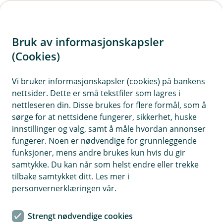
H
o
Bruk av informasjonskapsler
p
p
(Cookies)
Klagehåndtering
i
Vi bruker informasjonskapsler (cookies) på bankens
Vi har som mål å ha fornøyde kunder. Likevel kan
nettsider. Dette er små tekstfiler som lagres i
n
det innimellom oppstå forhold som gjør at våre
nettleseren din. Disse brukes for flere formål, som å
n
bankkunder ikke er fullt ut tilfreds. Dersom det er
sørge for at nettsidene fungerer, sikkerhet, huske
h
tilfelle, ønsker vi å høre fra deg.
innstillinger og valg, samt å måle hvordan annonser
o
fungerer. Noen er nødvendige for grunnleggende
funksjoner, mens andre brukes kun hvis du gir
d
samtykke. Du kan når som helst endre eller trekke
e
tilbake samtykket ditt. Les mer i
Hvis du opplever noe du ikke er fornøyd med,
t
personvernerklæringen vår.
oppfordrer vi deg til å kontakte oss. Vår
kontaktinformasjon finner du under "Om banken".
Strengt nødvendige cookies