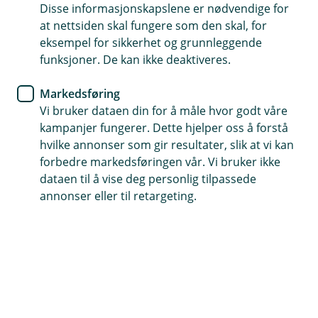
Disse informasjonskapslene er nødvendige for
Du kan også ta kontakt med din kundeansvarlige i
at nettsiden skal fungere som den skal, for
banken. Dersom du etter dialog med oss eller
eksempel for sikkerhet og grunnleggende
kundeansvarlig velger å rette en formell klage, skal
funksjoner. De kan ikke deaktiveres.
denne framsettes skriftlig på bankens klageskjema.
Skjemaet kan lastes ned på våre nettsider, eller du kan
Markedsføring
få det tilsendt per post og e-post.
Vi bruker dataen din for å måle hvor godt våre
kampanjer fungerer. Dette hjelper oss å forstå
Last ned skjema
hvilke annonser som gir resultater, slik at vi kan
forbedre markedsføringen vår. Vi bruker ikke
Skjemaet returneres til banken pr. post eller personlig i
dataen til å vise deg personlig tilpassede
banken med nødvendige opplysninger om eventuelle
annonser eller til retargeting.
vedlegg for å dokumentere klagen.
Vi sender deg en skriftlig bekreftelse på at klagen er
mottatt, samt en indikasjon på forventet
behandlingstid. Bekreftelsen skal sendes innen en uke
etter at den formelle klagen er mottatt. Alle formelle
klager skal besvares skriftlig av banken, og avgjørelser