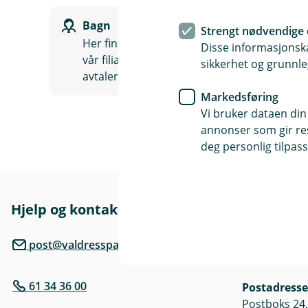
Bagn
Strengt nødvendige 
Her finner du alle våre ansatte på
Disse informasjonska
vår filial på Bagn. Ta kontakt, så
sikkerhet og grunnle
avtaler vi et møte.
Markedsføring
Vi bruker dataen din
annonser som gir resu
deg personlig tilpass
Hjelp og kontakt
Her finne
Besøksadre
post@valdressparebank.no
Slidrevegen 
61 34 36 00
Postadresse
Postboks 24,