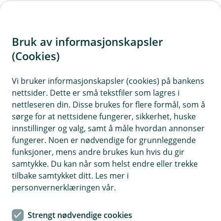
H
o
Bruk av informasjonskapsler
p
p
(Cookies)
i
Vi bruker informasjonskapsler (cookies) på bankens
nettsider. Dette er små tekstfiler som lagres i
n
nettleseren din. Disse brukes for flere formål, som å
n
sørge for at nettsidene fungerer, sikkerhet, huske
h
innstillinger og valg, samt å måle hvordan annonser
o
fungerer. Noen er nødvendige for grunnleggende
funksjoner, mens andre brukes kun hvis du gir
d
samtykke. Du kan når som helst endre eller trekke
e
tilbake samtykket ditt. Les mer i
t
personvernerklæringen vår.
Strengt nødvendige cookies