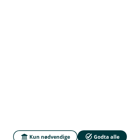
Priser
Sammenlign våre priser med andre selskaper på
Finansportalen.no
Våre priser
Personvern og informasjonskapsler
Sikkerhet og antihvitvask
English
Kun nødvendige
Godta alle