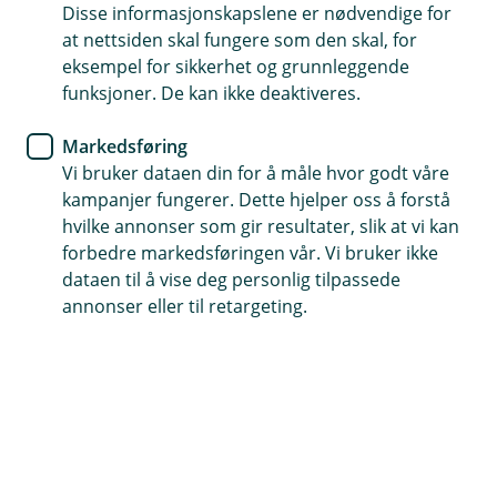
Velkommen innom oss i Oslo
Disse informasjonskapslene er nødvendige for
at nettsiden skal fungere som den skal, for
eksempel for sikkerhet og grunnleggende
Du finner oss på Carl Berner i 2. etg over AKTIV
funksjoner. De kan ikke deaktiveres.
(
Book møte med en av oss
Markedsføring
E
Vi bruker dataen din for å måle hvor godt våre
k
s
kampanjer fungerer. Dette hjelper oss å forstå
t
Våre rådgivere på Carl Berner
hvilke annonser som gir resultater, slik at vi kan
e
forbedre markedsføringen vår. Vi bruker ikke
r
dataen til å vise deg personlig tilpassede
n
annonser eller til retargeting.
l
e
n
k
e
)