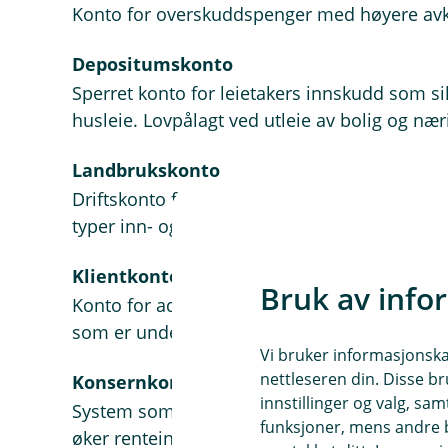
Konto for overskuddspenger med høyere avka
Depositumskonto
Sperret konto for leietakers innskudd som s
husleie. Lovpålagt ved utleie av bolig og nær
Landbrukskonto
Driftskonto for selvstendig næringsdrivende 
typer inn- og utbetalinger.
Klientkonto
Bruk av info
Konto for advokater, eiendomsmeglere, fond
som er underlagt spesielle regler for oppbeva
Vi bruker informasjonskap
nettleseren din. Disse br
Konsernkontosystem
innstillinger og valg, 
System som samler likviditet på tvers av sel
funksjoner, mens andre b
øker renteinntekter ved balansenetting og be