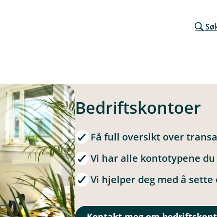
Sø
Bedriftskontoer
Få full oversikt over tran
Vi har alle kontotypene du 
Vi hjelper deg med å sette
Kontakt meg om bedriftskont