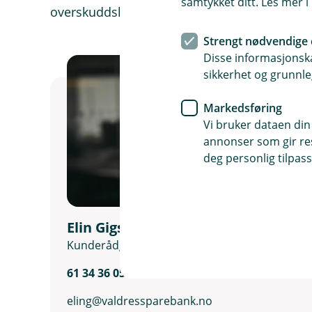
samtykket ditt. Les mer 
overskuddslikviditet.
Strengt nødvendige 
Disse informasjonska
sikkerhet og grunnle
Markedsføring
Vi bruker dataen din
annonser som gir resu
deg personlig tilpass
Elin Gigstad
Kunderådgiver
61 34 36 05
eling@valdressparebank.no