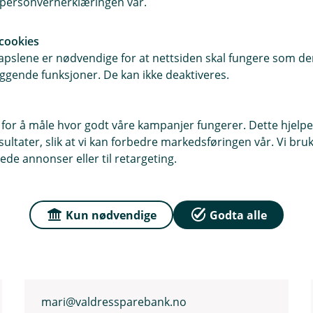
i personvernerklæringen vår.
cookies
pslene er nødvendige for at nettsiden skal fungere som den
ggende funksjoner. De kan ikke deaktiveres.
 for å måle hvor godt våre kampanjer fungerer. Dette hjelper
ltater, slik at vi kan forbedre markedsføringen vår. Vi bruke
ede annonser eller til retargeting.
Kun nødvendige
Godta alle
Mari Finsveen
Bedriftsrådgiver
61 34 36 09
mari@valdressparebank.no