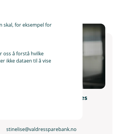
 skal, for eksempel for
 oss å forstå hvilke
r ikke dataen til å vise
Stine-Lise Weisten Høksnes
Kunderådgiver
61 36 66 11
stinelise@valdressparebank.no