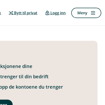
k
Bytt til privat
Logg inn
Meny
saksjonene dine
trenger til din bedrift
 opp de kontoene du trenger
oer