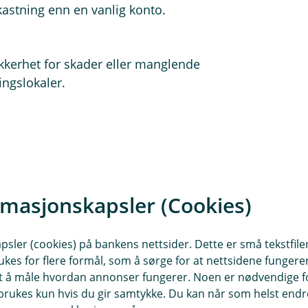
stning enn en vanlig konto.
ikkerhet for skader eller manglende
ingslokaler.
innenfor landbruk, brukt for alle
rmasjonskapsler (Cookies)
sforvaltere, inkassobyråer og andre
ring og forvaltning av klientmidler.
sler (cookies) på bankens nettsider. Dette er små tekstfile
ukes for flere formål, som å sørge for at nettsidene fungerer
samt å måle hvordan annonser fungerer. Noen er nødvendige 
skapene, reduserer renteutgifter og
rukes kun hvis du gir samtykke. Du kan når som helst endre 
dre utnyttelse av