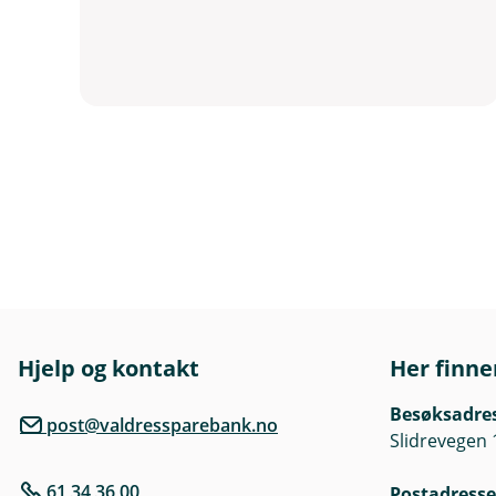
Hjelp og kontakt
Her finne
Besøksadre
post@valdressparebank.no
Slidrevegen 
61 34 36 00
Postadresse