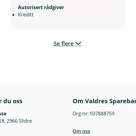
Autorisert rådgiver
Kreditt
Se flere
r du oss
Om Valdres Spareba
sse
Org.nr: 937888759
18, 2966 Slidre
Om oss