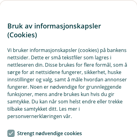
H
o
Bruk av informasjonskapsler
p
p
(Cookies)
i
Vi bruker informasjonskapsler (cookies) på bankens
nettsider. Dette er små tekstfiler som lagres i
n
nettleseren din. Disse brukes for flere formål, som å
n
sørge for at nettsidene fungerer, sikkerhet, huske
h
innstillinger og valg, samt å måle hvordan annonser
o
fungerer. Noen er nødvendige for grunnleggende
funksjoner, mens andre brukes kun hvis du gir
d
samtykke. Du kan når som helst endre eller trekke
e
tilbake samtykket ditt. Les mer i
t
personvernerklæringen vår.
Aksjeselskap (AS)
Strengt nødvendige cookies