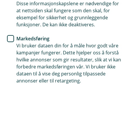
Slik kommer du i gang
Disse informasjonskapslene er nødvendige for
at nettsiden skal fungere som den skal, for
eksempel for sikkerhet og grunnleggende
funksjoner. De kan ikke deaktiveres.
Å starte et AS trenger ikke være så
Markedsføring
vanskelig
Vi bruker dataen din for å måle hvor godt våre
kampanjer fungerer. Dette hjelper oss å forstå
Vi har samlet de viktigste tipsene og rådene
hvilke annonser som gir resultater, slik at vi kan
forbedre markedsføringen vår. Vi bruker ikke
dataen til å vise deg personlig tilpassede
Opprette Stiftelsesdokument
annonser eller til retargeting.
Hvis du skal opprette et aksjeselskap må du stifte
selskapet først - til det trenger du å
fylle ut et
stiftelsesdokument
som inneholder informasjon om
selskapet (som for eksempel navn på foretaket, hvem
som eier selskapet og hvem som sitter i styret, og
aksjekapitalen). Dokumentet må signeres av alle som
har investert.