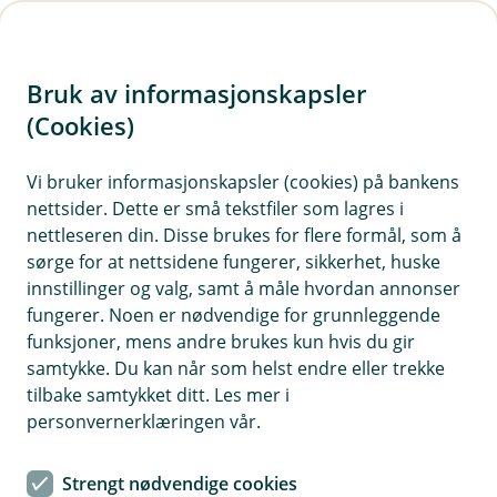
H
o
Bruk av informasjonskapsler
p
p
(Cookies)
Kontaktskjema | Bedrift
i
Vi bruker informasjonskapsler (cookies) på bankens
Fyll ut skjemaet under, så tar vi kontakt med deg.
nettsider. Dette er små tekstfiler som lagres i
n
nettleseren din. Disse brukes for flere formål, som å
n
sørge for at nettsidene fungerer, sikkerhet, huske
h
innstillinger og valg, samt å måle hvordan annonser
o
fungerer. Noen er nødvendige for grunnleggende
funksjoner, mens andre brukes kun hvis du gir
d
samtykke. Du kan når som helst endre eller trekke
Hjelp og kontakt
e
tilbake samtykket ditt. Les mer i
t
personvernerklæringen vår.
post@valdressparebank.no
Strengt nødvendige cookies
61 34 36 00