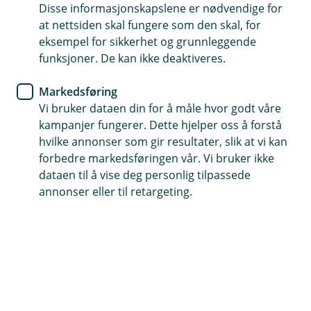
Disse informasjonskapslene er nødvendige for
at nettsiden skal fungere som den skal, for
eksempel for sikkerhet og grunnleggende
Telefontid
funksjoner. De kan ikke deaktiveres.
Mandag - fredag: 07:00 -21:00
Lørdag - søndag: 09:00 -17:00
Markedsføring
Vi bruker dataen din for å måle hvor godt våre
Forsikring: 915 03 850
kampanjer fungerer. Dette hjelper oss å forstå
Snakk med skadekonsulent: mandag til fredag 08:00-
hvilke annonser som gir resultater, slik at vi kan
16.00
forbedre markedsføringen vår. Vi bruker ikke
dataen til å vise deg personlig tilpassede
Trenger du umiddelbar hjelp?
annonser eller til retargeting.
Ring oss på 915 03 850 døgnet rundt, hele året
Forsikring
Mandag-fredag: 08:00 - 18:00
Lørdag: 09:00 - 17:00