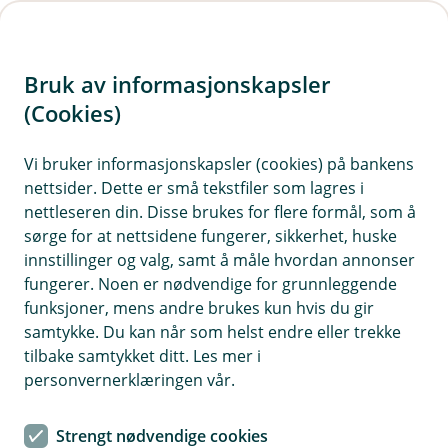
H
o
Bruk av informasjonskapsler
p
p
(Cookies)
i
Vi bruker informasjonskapsler (cookies) på bankens
nettsider. Dette er små tekstfiler som lagres i
n
nettleseren din. Disse brukes for flere formål, som å
n
sørge for at nettsidene fungerer, sikkerhet, huske
h
innstillinger og valg, samt å måle hvordan annonser
o
fungerer. Noen er nødvendige for grunnleggende
funksjoner, mens andre brukes kun hvis du gir
d
samtykke. Du kan når som helst endre eller trekke
e
tilbake samtykket ditt. Les mer i
t
personvernerklæringen vår.
Få en god start for bedriften din
Strengt nødvendige cookies