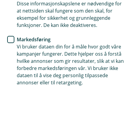
Disse informasjonskapslene er nødvendige for
Å starte en bedrift er både spennende og
at nettsiden skal fungere som den skal, for
krevende. Det er mange baller i luften, og vi
eksempel for sikkerhet og grunnleggende
funksjoner. De kan ikke deaktiveres.
ønsker å være mer enn bare en finansiell
støttespiller – vi vil være en samtalepartner du
Markedsføring
kan lene deg på.
Vi bruker dataen din for å måle hvor godt våre
kampanjer fungerer. Dette hjelper oss å forstå
Derfor har vi satt sammen en enkel og praktisk
hvilke annonser som gir resultater, slik at vi kan
sjekkliste med noen av de viktigste tingene du bør ha i
forbedre markedsføringen vår. Vi bruker ikke
tankene nå i startfasen. Den er ment som et
dataen til å vise deg personlig tilpassede
utgangspunkt – ikke en fasit – og vi håper den kan være
annonser eller til retargeting.
nyttig for å få en god start på din bedrift.
Lag en realistisk forretningsplan
En god forretningsplan trenger ikke være lang,
men bør inneholde hva du skal selge, hvem
kundene dine er, og hvordan du skal tjene
penger. Den gir både deg og samarbeidspartnere