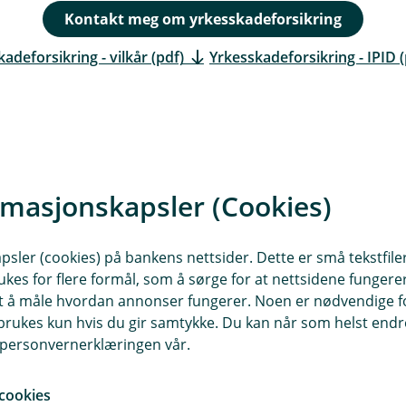
r
Kontakt meg om yrkesskadeforsikring
t
adeforsikring - vilkår (pdf)
Yrkesskadeforsikring - IPID (
(
E
k
s
t
e
rmasjonskapsler (Cookies)
r
tra med tilleggsforsikringer
n
l
sler (cookies) på bankens nettsider. Dette er små tekstfile
e
nen sykdom
Fritidsulykke
Sykelønnsforsik
ukes for flere formål, som å sørge for at nettsidene fungerer
n
samt å måle hvordan annonser fungerer. Noen er nødvendige 
k
rukes kun hvis du gir samtykke. Du kan når som helst endre 
e
i personvernerklæringen vår.
,
ne våre om yrkesskadeforsikri
å
p
cookies