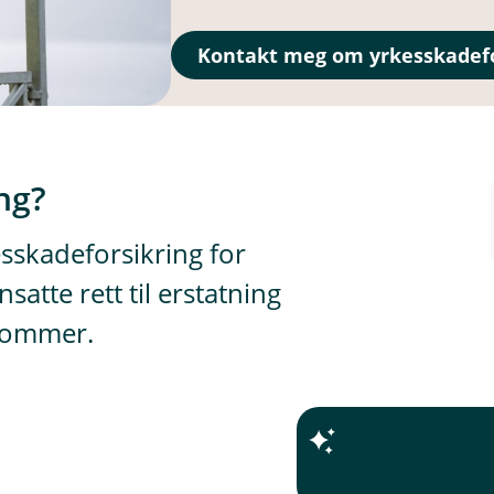
Kontakt meg om yrkesskadefo
ng?
esskadeforsikring for
atte rett til erstatning
kdommer.