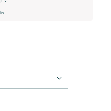
sliv
liv
har spørsmål eller