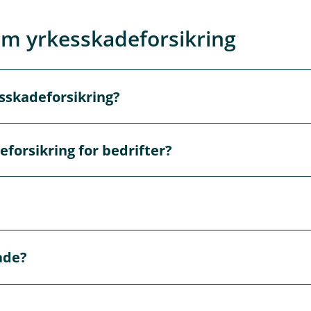
om yrkesskadeforsikring
esskadeforsikring?
sikringen skal sikre erstatning til ansatte for skader som de 
forsikring for bedrifter?
d varig arbeidsuførhet eller medisinsk invaliditet, og hvis de
den. Erstatningsnivåene i yrkesskadeforsikringen er standa
ade?
r og lønn. G justeres 1. mai hvert år, du kan se hva G ligger 
seg, kan dere enkelt
melde fra til oss på nett eller ringe oss
.