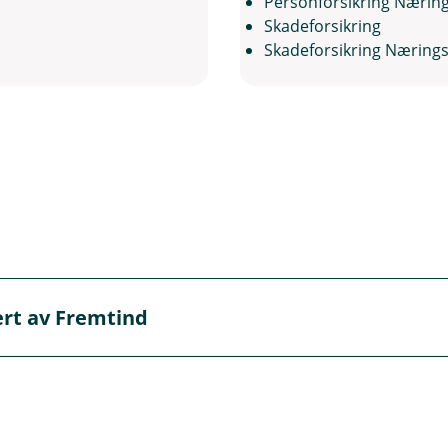
Personforsikring Næring
Skadeforsikring
Skadeforsikring Nærings
vert av Fremtind
 Fremtind, men det er oss i banken du skal kontakte hvis du 