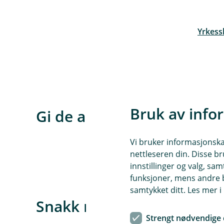
Yrkessk
(
E
k
s
t
e
Bruk av info
r
Gi de ansatte det lille eks
n
l
Vi bruker informasjonskap
e
An
nettleseren din. Disse br
n
innstillinger og valg, 
k
funksjoner, mens andre b
e
samtykket ditt. Les mer 
,
Snakk med en av rådgiver
å
p
Strengt nødvendige 