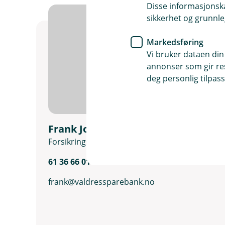
n
Disse informasjonska
e
sikkerhet og grunnle
r
i
Markedsføring
n
Vi bruker dataen din
y
annonser som gir resu
t
deg personlig tilpass
t
v
i
n
Frank Johansen Overdevest
d
Forsikringsrådgiver BM under opplæring
u
)
61 36 66 01
frank@valdressparebank.no