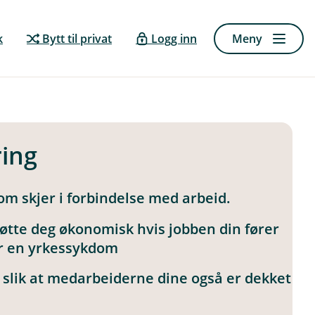
k
Bytt til privat
Logg inn
Meny
ring
om skjer i forbindelse med arbeid.
tøtte deg økonomisk hvis jobben din fører
får en yrkessykdom
 slik at medarbeiderne dine også er dekket