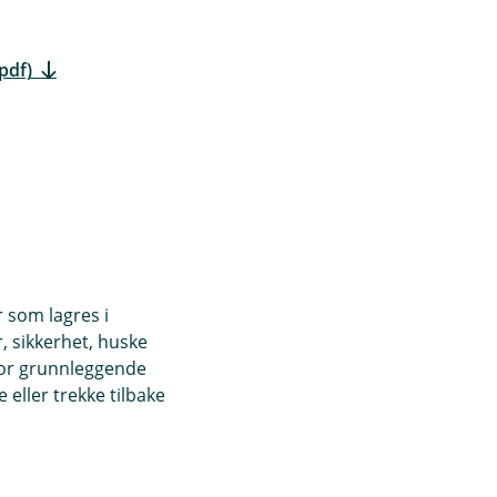
pdf)
r som lagres i
ring
, sikkerhet, huske
for grunnleggende
eller trekke tilbake
ng