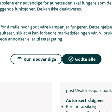
n
pslene er nødvendige for at nettsiden skal fungere som den
e
ggende funksjoner. De kan ikke deaktiveres.
r
i
n
 for å måle hvor godt våre kampanjer fungerer. Dette hjelper
y
ltater, slik at vi kan forbedre markedsføringen vår. Vi bruke
t
ede annonser eller til retargeting.
t
v
i
Kun nødvendige
Godta alle
n
Line Neståker Aas
d
Forsikringsrådgiver
u
)
61 34 36 00
post@valdressparebank
Autorisert rådgiver
Personforsikring