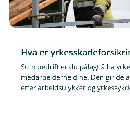
Hva er yrkesskadeforsikri
Som bedrift er du pålagt å ha yrk
medarbeiderne dine. Den gir de ans
etter arbeidsulykker og yrkessy
D