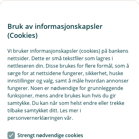
H
o
Bruk av informasjonskapsler
p
p
(Cookies)
i
Vi bruker informasjonskapsler (cookies) på bankens
nettsider. Dette er små tekstfiler som lagres i
n
nettleseren din. Disse brukes for flere formål, som å
n
sørge for at nettsidene fungerer, sikkerhet, huske
h
innstillinger og valg, samt å måle hvordan annonser
o
fungerer. Noen er nødvendige for grunnleggende
funksjoner, mens andre brukes kun hvis du gir
d
samtykke. Du kan når som helst endre eller trekke
e
tilbake samtykket ditt. Les mer i
t
personvernerklæringen vår.
Forsikring av traktorredskap
Strengt nødvendige cookies