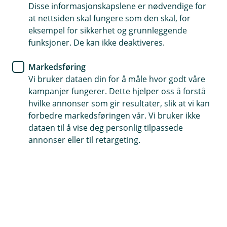
Disse informasjonskapslene er nødvendige for
Få erstatning ved skader, hærverk og tyveri
at nettsiden skal fungere som den skal, for
eksempel for sikkerhet og grunnleggende
Gir deg økonomisk trygghet og hjelp om det for
funksjoner. De kan ikke deaktiveres.
eksempel brenner
Få rabatt om du bruker sensorteknologi
Markedsføring
Vi bruker dataen din for å måle hvor godt våre
kampanjer fungerer. Dette hjelper oss å forstå
Kontakt meg om forsikring av
traktorredskap
hvilke annonser som gir resultater, slik at vi kan
forbedre markedsføringen vår. Vi bruker ikke
dataen til å vise deg personlig tilpassede
annonser eller til retargeting.
Hva dekker forsikring av
traktorredskap?
Har du traktor- og sleperedskap som du bruker i
produksjonen? Da kan du forsikre dem mot
brann, vannskader, tyveri og hærverk. Vi dekker
redskapene dine – så du kan bruke tiden på det