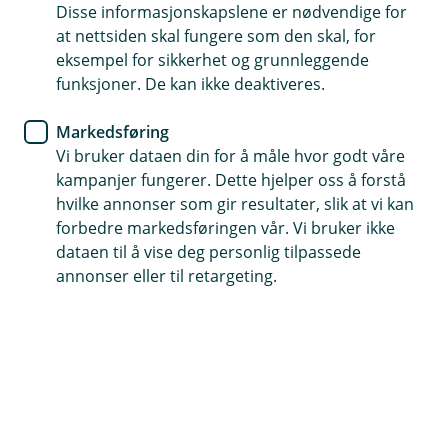
Allerede meldt inn skade?
Disse informasjonskapslene er nødvendige for
Hvis du har skadenummeret ditt kan du enkelt
at nettsiden skal fungere som den skal, for
ettersende dokumenter eller oppdatere
eksempel for sikkerhet og grunnleggende
informasjon i en pågående skadesak.
funksjoner. De kan ikke deaktiveres.
Markedsføring
Oppdater sak
Vi bruker dataen din for å måle hvor godt våre
kampanjer fungerer. Dette hjelper oss å forstå
hvilke annonser som gir resultater, slik at vi kan
forbedre markedsføringen vår. Vi bruker ikke
dataen til å vise deg personlig tilpassede
annonser eller til retargeting.
Er du på reise i utlandet?
Hos vår alarmsentral SOS International, kan du
melde sak digitalt og finne nærmeste lege der du
er. Du kan også gjennomføre medisinsk
forhåndsvurdering før avreise om du har en
eksisterende sykdom eller skade.