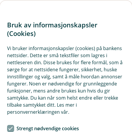
H
o
Bruk av informasjonskapsler
p
p
(Cookies)
Meld skade reise
i
Vi bruker informasjonskapsler (cookies) på bankens
Har du avbestilt reisen på grunn av sykdom eller
nettsider. Dette er små tekstfiler som lagres i
n
ulykke? Er din reise eller bagasje forsinket, eller
nettleseren din. Disse brukes for flere formål, som å
n
har du blitt utsatt for et tyveri på reise? Vi er her
sørge for at nettsidene fungerer, sikkerhet, huske
h
for deg! Er blitt syk i utlandet må du kontakte vår
innstillinger og valg, samt å måle hvordan annonser
o
fungerer. Noen er nødvendige for grunnleggende
alarmsentral SOS International.
funksjoner, mens andre brukes kun hvis du gir
d
samtykke. Du kan når som helst endre eller trekke
e
tilbake samtykket ditt. Les mer i
t
personvernerklæringen vår.
Strengt nødvendige cookies