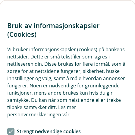
H
o
Bruk av informasjonskapsler
p
p
(Cookies)
Meld skade på produksjonsdyr
i
Vi bruker informasjonskapsler (cookies) på bankens
Det vil fremgå av forsikringsbeviset ditt hvilke
nettsider. Dette er små tekstfiler som lagres i
n
hendelser som dekkes av forsikringen. Generelt
nettleseren din. Disse brukes for flere formål, som å
n
vil forsikringen dekker dyr som dør, blir avlivet av
sørge for at nettsidene fungerer, sikkerhet, huske
h
dyrevernmessige hensyn, og som følge av ulykke,
innstillinger og valg, samt å måle hvordan annonser
o
fungerer. Noen er nødvendige for grunnleggende
sykdom eller begge deler, avhengig av hvilken
funksjoner, mens andre brukes kun hvis du gir
forsikring du har.
d
samtykke. Du kan når som helst endre eller trekke
e
tilbake samtykket ditt. Les mer i
t
personvernerklæringen vår.
Strengt nødvendige cookies