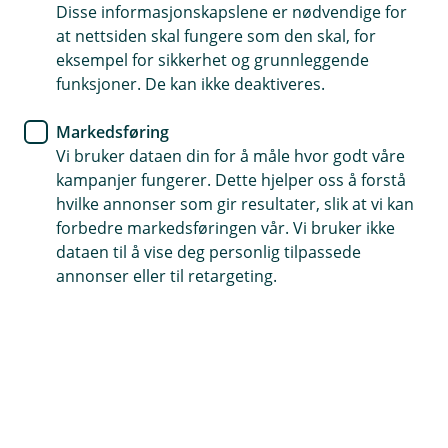
Disse informasjonskapslene er nødvendige for
Allerede meldt inn skade?
at nettsiden skal fungere som den skal, for
Hvis du har saksnummeret ditt kan du enkelt
eksempel for sikkerhet og grunnleggende
ettersende dokumenter eller oppdatere
funksjoner. De kan ikke deaktiveres.
informasjon i en innmeldt skadesak.
Markedsføring
Vi bruker dataen din for å måle hvor godt våre
Oppdater sak
kampanjer fungerer. Dette hjelper oss å forstå
hvilke annonser som gir resultater, slik at vi kan
forbedre markedsføringen vår. Vi bruker ikke
dataen til å vise deg personlig tilpassede
annonser eller til retargeting.