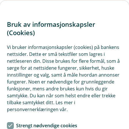
H
o
Bruk av informasjonskapsler
p
p
(Cookies)
i
Vi bruker informasjonskapsler (cookies) på bankens
nettsider. Dette er små tekstfiler som lagres i
n
nettleseren din. Disse brukes for flere formål, som å
n
sørge for at nettsidene fungerer, sikkerhet, huske
h
innstillinger og valg, samt å måle hvordan annonser
o
fungerer. Noen er nødvendige for grunnleggende
funksjoner, mens andre brukes kun hvis du gir
d
samtykke. Du kan når som helst endre eller trekke
e
tilbake samtykket ditt. Les mer i
t
personvernerklæringen vår.
Kriminalitetsforsikring
Strengt nødvendige cookies