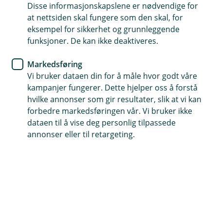
Disse informasjonskapslene er nødvendige for
Erstatning kan utbetales uten domfellelse
at nettsiden skal fungere som den skal, for
eksempel for sikkerhet og grunnleggende
Dekker tap ved datakriminalitet og virus
funksjoner. De kan ikke deaktiveres.
Dekker økonomiske tap ved underslag og bedrageri
Markedsføring
Vi bruker dataen din for å måle hvor godt våre
Kontakt meg om kriminalitetsforsikring
kampanjer fungerer. Dette hjelper oss å forstå
hvilke annonser som gir resultater, slik at vi kan
forbedre markedsføringen vår. Vi bruker ikke
Hva er kriminalitetsforsikring?
dataen til å vise deg personlig tilpassede
annonser eller til retargeting.
Kriminalitetsforsikring (underslagsforsikring)
dekker direkte økonomiske tap dersom ansatte,
vikarer eller andre utfører en straffbar handling
med vinningshensikt – som underslag, bedrageri
eller datakriminalitet.