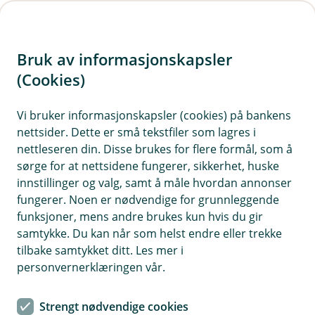
H
o
Bruk av informasjonskapsler
p
p
(Cookies)
i
Vi bruker informasjonskapsler (cookies) på bankens
nettsider. Dette er små tekstfiler som lagres i
n
nettleseren din. Disse brukes for flere formål, som å
n
sørge for at nettsidene fungerer, sikkerhet, huske
h
innstillinger og valg, samt å måle hvordan annonser
o
fungerer. Noen er nødvendige for grunnleggende
funksjoner, mens andre brukes kun hvis du gir
d
samtykke. Du kan når som helst endre eller trekke
e
tilbake samtykket ditt. Les mer i
t
personvernerklæringen vår.
Slik kjenner du igjen og
Strengt nødvendige cookies