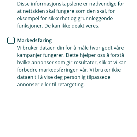
forhindrer smitte av blåtunge
Disse informasjonskapslene er nødvendige for
at nettsiden skal fungere som den skal, for
eksempel for sikkerhet og grunnleggende
Sykdommen blåtunge herjer i det norske
funksjoner. De kan ikke deaktiveres.
landbruket. Den rammer drøvtyggere som kyr og
sauer ved å gjøre de infertile eller drepe dem. Så
Markedsføring
langt har sykdommen gjort skader for flere
Vi bruker dataen din for å måle hvor godt våre
millioner kroner.
kampanjer fungerer. Dette hjelper oss å forstå
hvilke annonser som gir resultater, slik at vi kan
forbedre markedsføringen vår. Vi bruker ikke
Om du har mistanke om blåtunge eller det blir påvist
dataen til å vise deg personlig tilpassede
hos deg, må du melde fra til Mattilsynet med en gang.
annonser eller til retargeting.
Da er du også pliktet til å gjennomføre strakstiltak.
Slik smitter sykdommen
Sykdommen smitter fra dyr til dyr gjennom insektarten
sviknott, sæd eller sprøyter som har blitt brukt på
smittede dyr. Blåtunge smitter ikke mennesker, men
mennesker kan ta med seg smittebærende knott fra en