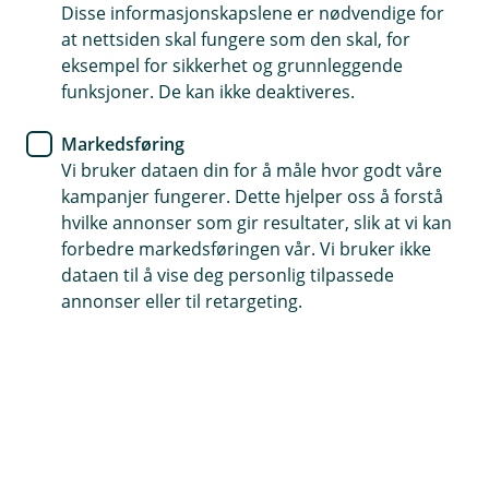
Disse informasjonskapslene er nødvendige for
Psykologisk førstehjelp
at nettsiden skal fungere som den skal, for
eksempel for sikkerhet og grunnleggende
Dekker ulykke som rammer passasjerer og sjåfør
funksjoner. De kan ikke deaktiveres.
Avbruddstap og godsansvar som tilleggsdekninger
Markedsføring
Vi bruker dataen din for å måle hvor godt våre
Kontakt meg om bussforsikring
kampanjer fungerer. Dette hjelper oss å forstå
hvilke annonser som gir resultater, slik at vi kan
forbedre markedsføringen vår. Vi bruker ikke
Hva dekker forsikringen?
dataen til å vise deg personlig tilpassede
annonser eller til retargeting.
Når du driver bussvirksomhet, er trygghet i alle
ledd avgjørende. Med vår bussforsikring får du
ikke bare det lovpålagte ansvaret dekket — du
kan skreddersy beskyttelse som passer selskapet
ditt og passasjerene dine på veien.