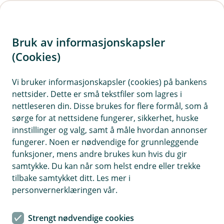
H
o
Bruk av informasjonskapsler
p
p
(Cookies)
i
Vi bruker informasjonskapsler (cookies) på bankens
nettsider. Dette er små tekstfiler som lagres i
n
nettleseren din. Disse brukes for flere formål, som å
n
sørge for at nettsidene fungerer, sikkerhet, huske
h
innstillinger og valg, samt å måle hvordan annonser
o
fungerer. Noen er nødvendige for grunnleggende
funksjoner, mens andre brukes kun hvis du gir
d
samtykke. Du kan når som helst endre eller trekke
e
tilbake samtykket ditt. Les mer i
t
personvernerklæringen vår.
Bussforsikring
Strengt nødvendige cookies