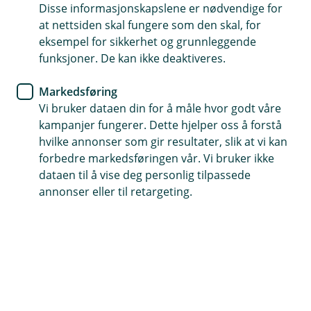
Disse informasjonskapslene er nødvendige for
Fyr riktig og unngå pipebrann
at nettsiden skal fungere som den skal, for
eksempel for sikkerhet og grunnleggende
funksjoner. De kan ikke deaktiveres.
Når kulden setter inn, synes mange det er både
praktisk og koselig med fyring i peisen. Med
Markedsføring
noen enkle tips kan du forebygge pipebrann, og
Vi bruker dataen din for å måle hvor godt våre
sørge for en god og trygg fyringssesong.
kampanjer fungerer. Dette hjelper oss å forstå
hvilke annonser som gir resultater, slik at vi kan
Det går mot kaldere tider og behovet for oppvarming
forbedre markedsføringen vår. Vi bruker ikke
øker. Da er det deilig å kunne varme seg fra peisen,
dataen til å vise deg personlig tilpassede
men det er noen viktige grep du bør huske på før du
annonser eller til retargeting.
fyrer opp for sesongen.
– Aller først bør du rengjøre peisen godt og sørge for
at du har tilstrekkelig med trekk, sier skadeforebygger
Therese Hofstad-Nielsen i forsikringsselskapet vårt,
Fremtind.
Therese Hofstad-Nielsen har opplevd flere saker hvor