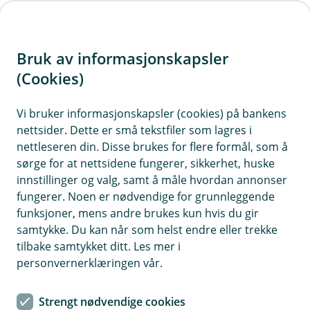
H
o
Bruk av informasjonskapsler
p
p
(Cookies)
i
Vi bruker informasjonskapsler (cookies) på bankens
nettsider. Dette er små tekstfiler som lagres i
n
nettleseren din. Disse brukes for flere formål, som å
n
sørge for at nettsidene fungerer, sikkerhet, huske
h
innstillinger og valg, samt å måle hvordan annonser
o
fungerer. Noen er nødvendige for grunnleggende
funksjoner, mens andre brukes kun hvis du gir
d
samtykke. Du kan når som helst endre eller trekke
e
tilbake samtykket ditt. Les mer i
t
personvernerklæringen vår.
Det er viktig å fyre rett, og å ikke ha brennbare materialer for
nært ovnen. Slik som de som tørker klær her.
Strengt nødvendige cookies