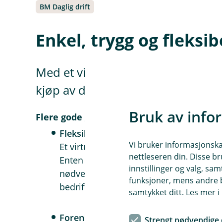
BM Daglig drift
Enkel, trygg og fleksi
Med et virtuelt kort får du en try
kjøp av digitale annonser, lisens
Bruk av info
Flere gode grunner til å velge et virtuelt 
Fleksible innkjøpsmuligheter
Vi bruker informasjonskap
Et virtuelt kort gjør det enklere å håndt
nettleseren din. Disse br
Enten du skal kjøpe lisenser, programva
innstillinger og valg, 
nødvendige varer og tjenester, gir det vi
funksjoner, mens andre b
bedriftens utlegg.
samtykket ditt. Les mer 
Forenklet kortadministrasjon
Strengt nødvendige 