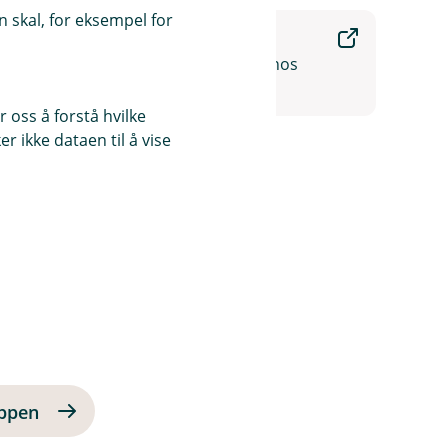
 skal, for eksempel for
Søk om virtuelt kort
Du kan enkelt søke om kortet hos
AirPlus.
 oss å forstå hvilke
r ikke dataen til å vise
appen