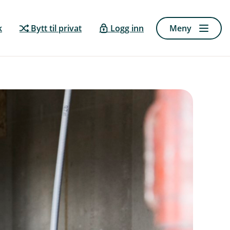
k
Bytt til privat
Logg inn
Meny