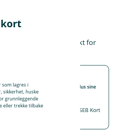
 kort
ydd for netthandel. Perfekt for
andler på nett.
Standardpriser og vilkår
r som lagres i
Du finner avtalevilkårene på AirPlus sine
, sikkerhet, huske
nettsider.
for grunnleggende
eller trekke tilbake
Det virtuelle kortet leveres av SEB Kort
Bank AB, Oslofilialen NUF.