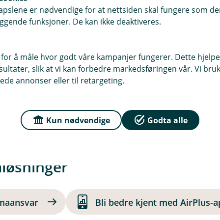
s økonomi mer oversiktlig. Du kan
pslene er nødvendige for at nettsiden skal fungere som den
ggende funksjoner. De kan ikke deaktiveres.
e som gjør det enklere å skille mellom
steder. På denne måten får du bedre
tens utgifter.
 for å måle hvor godt våre kampanjer fungerer. Dette hjelper
ltater, slik at vi kan forbedre markedsføringen vår. Vi bruke
ede annonser eller til retargeting.
 alltid godt beskyttet med den nyeste
rt unngår du svindelrisiko ved
ifter fra bedriftens utlegg.
Kun nødvendige
Godta alle
aløsninger
rmaansvar
Bli bedre kjent med AirPlus-