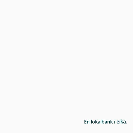
E
En lokalbank i
i