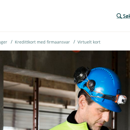
Sø
nger
Kredittkort med firmaansvar
Virtuelt kort