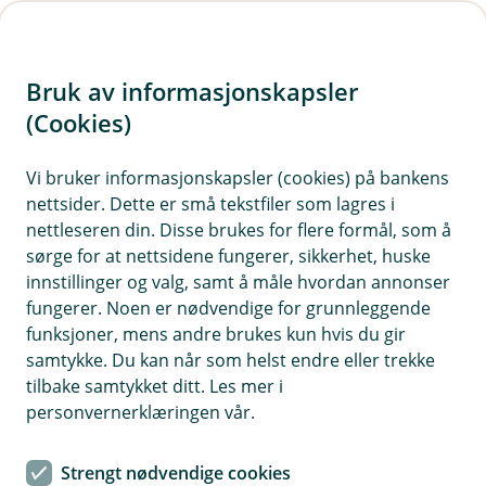
H
o
Bruk av informasjonskapsler
p
p
(Cookies)
i
Vis hjelpemeny
Vi bruker informasjonskapsler (cookies) på bankens
nettsider. Dette er små tekstfiler som lagres i
n
nettleseren din. Disse brukes for flere formål, som å
n
sørge for at nettsidene fungerer, sikkerhet, huske
Kontakt oss
h
innstillinger og valg, samt å måle hvordan annonser
o
fungerer. Noen er nødvendige for grunnleggende
Har du spørsmål om ditt personvern, ta gjerne kontakt
funksjoner, mens andre brukes kun hvis du gir
med vårt personvernombud, så håper vi å finne svar til
d
samtykke. Du kan når som helst endre eller trekke
deg på det du lurer på.
e
tilbake samtykket ditt. Les mer i
t
Hilde Berglid Bolstad
personvernerklæringen vår.
Personvernombud
Strengt nødvendige cookies
Telefon: 61 34 36 18