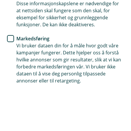
Disse informasjonskapslene er nødvendige for
Epost: personvern@valdressparebank.no
at nettsiden skal fungere som den skal, for
eksempel for sikkerhet og grunnleggende
funksjoner. De kan ikke deaktiveres.
Markedsføring
Vi bruker dataen din for å måle hvor godt våre
kampanjer fungerer. Dette hjelper oss å forstå
hvilke annonser som gir resultater, slik at vi kan
forbedre markedsføringen vår. Vi bruker ikke
dataen til å vise deg personlig tilpassede
annonser eller til retargeting.
Hilde Berglid Bolstad
Personvernansvarlig
61 34 36 18
personvern@valdressparebank.no