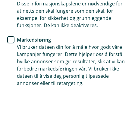
Disse informasjonskapslene er nødvendige for
Slå sammen dyre lån for bedre rente
at nettsiden skal fungere som den skal, for
eksempel for sikkerhet og grunnleggende
Få bedre oversikt
funksjoner. De kan ikke deaktiveres.
Enkel søknad
Markedsføring
Vi bruker dataen din for å måle hvor godt våre
Søk om refinansiering av boliglånet
kampanjer fungerer. Dette hjelper oss å forstå
hvilke annonser som gir resultater, slik at vi kan
forbedre markedsføringen vår. Vi bruker ikke
Lånet med lavest rente
dataen til å vise deg personlig tilpassede
annonser eller til retargeting.
Noen ganger har du behov for å gjøre endringer
på boliglånet ditt, for eksempel hvis du trenger
lån til oppussing eller andre investeringer. Da
kan det være fornuftig å øke boliglånet ditt
fremfor å ta opp et annet lån.