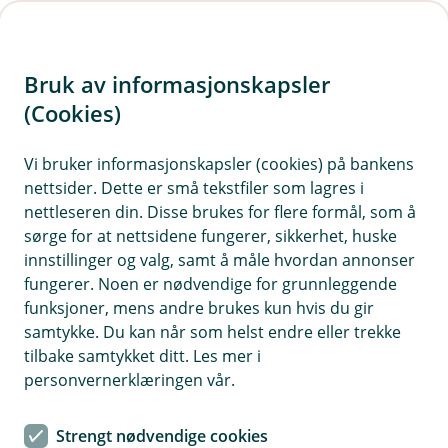
H
o
Bruk av informasjonskapsler
p
p
(Cookies)
i
Vi bruker informasjonskapsler (cookies) på bankens
nettsider. Dette er små tekstfiler som lagres i
n
nettleseren din. Disse brukes for flere formål, som å
n
sørge for at nettsidene fungerer, sikkerhet, huske
h
innstillinger og valg, samt å måle hvordan annonser
o
fungerer. Noen er nødvendige for grunnleggende
funksjoner, mens andre brukes kun hvis du gir
d
samtykke. Du kan når som helst endre eller trekke
e
tilbake samtykket ditt. Les mer i
t
personvernerklæringen vår.
Refinansiering av boliglånet
Strengt nødvendige cookies