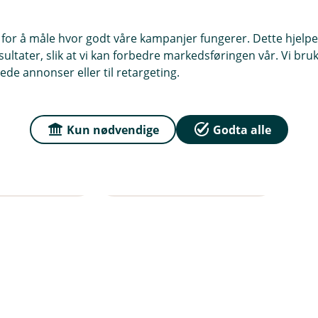
 for å måle hvor godt våre kampanjer fungerer. Dette hjelper
rsikringene hos oss. Du kan få inntil 15 % samlerabatt på 
ltater, slik at vi kan forbedre markedsføringen vår. Vi bruke
ede annonser eller til retargeting.
nger?
Kun nødvendige
Godta alle
Tilhenger
Alle forsikringer