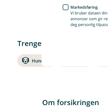
Å
L
p
Markedsføring
u
n
k
Vi bruker dataen din
e
Vi belønner deg som samler fo
k
/
annonser som gir resu
dine.
L
deg personlig tilpass
u
k
k
Trenger du andre forsikri
Hund
Katt
Om forsikringen