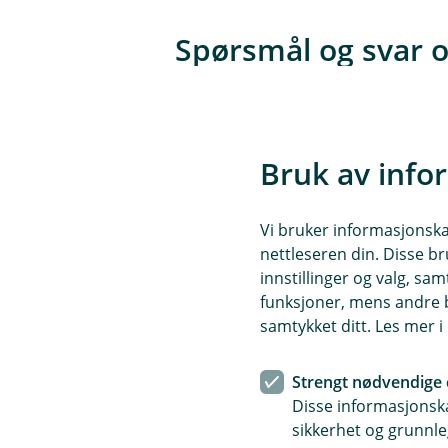
Spørsmål og svar 
Hvor gjelder forsikringen
Å
p
Bruk av info
n
e
Forsikringen gjelder i Norden
Hvor lenge varer forsikr
/
Å
Vi bruker informasjonskap
L
p
u
n
nettleseren din. Disse br
k
e
Hesteforsikringen avluttes ved 
innstillinger og valg, 
k
Egenandel
/
Å
funksjoner, mens andre b
L
p
u
samtykket ditt. Les mer 
n
k
e
Egenandelen for veterinærutg
k
Fri bruk av online veteri
/
Å
Strengt nødvendige 
L
p
u
Disse informasjonska
n
k
e
Fri bruk av Firstvet (videosam
sikkerhet og grunnle
k
Samlerabatt
/