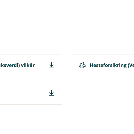
r
t
ksverdi) vilkår
Hesteforsikring (Ve