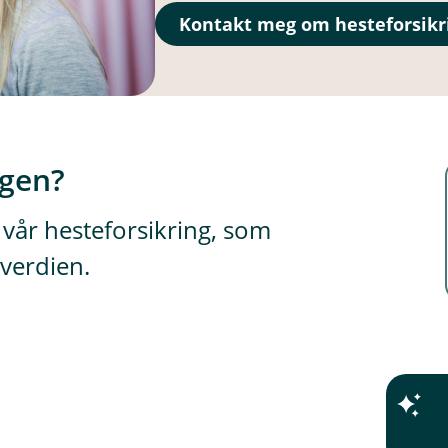
Kontakt meg om hesteforsikr
ngen?
 vår hesteforsikring, som
verdien.
D