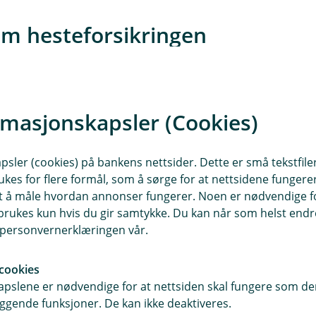
om hesteforsikringen
?
rmasjonskapsler (Cookies)
, og Europa ved opphold i inntil 12 måneder.
ingen?
sler (cookies) på bankens nettsider. Dette er små tekstfile
ukes for flere formål, som å sørge for at nettsidene fungerer
første hovedforfall etter at hesten har fylt 22 år.
samt å måle hvordan annonser fungerer. Noen er nødvendige 
rukes kun hvis du gir samtykke. Du kan når som helst endre 
i personvernerklæringen vår.
ifter er 25 % av erstatningsbeløpet. Minimum 2000 kroner.
nær
cookies
pslene er nødvendige for at nettsiden skal fungere som den
taler med veterinær) hvis det skulle skje noe med hesten din
ggende funksjoner. De kan ikke deaktiveres.