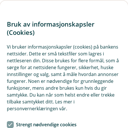
H
o
Bruk av informasjonskapsler
p
p
(Cookies)
i
Vi bruker informasjonskapsler (cookies) på bankens
nettsider. Dette er små tekstfiler som lagres i
n
nettleseren din. Disse brukes for flere formål, som å
n
sørge for at nettsidene fungerer, sikkerhet, huske
h
innstillinger og valg, samt å måle hvordan annonser
o
fungerer. Noen er nødvendige for grunnleggende
funksjoner, mens andre brukes kun hvis du gir
d
samtykke. Du kan når som helst endre eller trekke
e
tilbake samtykket ditt. Les mer i
t
personvernerklæringen vår.
Alle våre forsikringer
Strengt nødvendige cookies