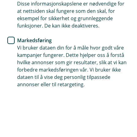
Disse informasjonskapslene er nødvendige for
Her er oversikt over alle forsikringene vi tilbyr
at nettsiden skal fungere som den skal, for
eksempel for sikkerhet og grunnleggende
funksjoner. De kan ikke deaktiveres.
Bil og andre kjøretøy
Markedsføring
Vi bruker dataen din for å måle hvor godt våre
Bil
El-sparkesykkel
Båt
kampanjer fungerer. Dette hjelper oss å forstå
hvilke annonser som gir resultater, slik at vi kan
MC
Moped
Vannscooter
forbedre markedsføringen vår. Vi bruker ikke
dataen til å vise deg personlig tilpassede
Campingvogn
Bobil
ATV
annonser eller til retargeting.
Traktor
Snøscooter
Tilhenger
Veteranbil
Hus og eiendeler