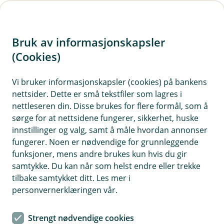
H
o
Bruk av informasjonskapsler
p
p
(Cookies)
i
Vi bruker informasjonskapsler (cookies) på bankens
nettsider. Dette er små tekstfiler som lagres i
n
nettleseren din. Disse brukes for flere formål, som å
n
sørge for at nettsidene fungerer, sikkerhet, huske
h
innstillinger og valg, samt å måle hvordan annonser
o
fungerer. Noen er nødvendige for grunnleggende
funksjoner, mens andre brukes kun hvis du gir
d
samtykke. Du kan når som helst endre eller trekke
e
tilbake samtykket ditt. Les mer i
t
personvernerklæringen vår.
Få bedre kontroll på økonomien
Strengt nødvendige cookies