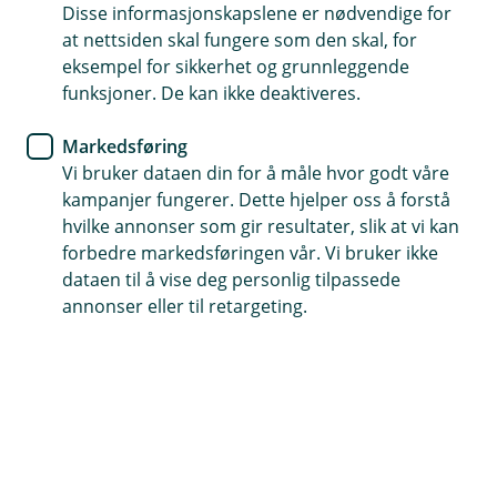
Disse informasjonskapslene er nødvendige for
Ønsker du å få full kontroll på
at nettsiden skal fungere som den skal, for
hverdagsøkonomien? Det er lettere å ha oversikt
eksempel for sikkerhet og grunnleggende
funksjoner. De kan ikke deaktiveres.
og senke skuldrene når alle inntekter og utgifter
er samlet hos lokalbanken. Les mer om
Markedsføring
fordelene her.
Vi bruker dataen din for å måle hvor godt våre
kampanjer fungerer. Dette hjelper oss å forstå
Mange fordeler med alt på ett sted
hvilke annonser som gir resultater, slik at vi kan
Uansett hvilken livsfase du er i, har du nok flere faste
forbedre markedsføringen vår. Vi bruker ikke
utgifter og inntekter, og det kan være en fordel å samle
dataen til å vise deg personlig tilpassede
hele økonomien på ett sted.
annonser eller til retargeting.
Som student har du kanskje studielån og ekstrajobb,
og utgifter til leie av leilighet, Netflix-abonnement og så
videre.
Som nyetablert opplever mange at en større andel av
inntektene øremerkes faste utgifter, spesielt om du