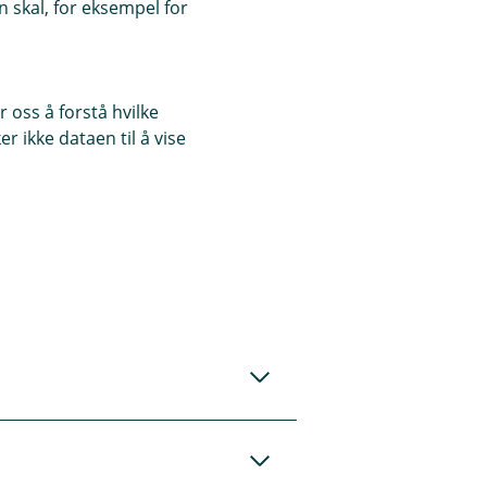
 skal, for eksempel for
 oss å forstå hvilke
r ikke dataen til å vise
t" i mobil- og
47 915 03 850.
nken. Velg "kort" og
 risiko ved tap av
ilde kan komme på
til en mottaker
este betaling gå