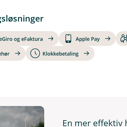
gsløsninger
eGiro og eFaktura
Apple Pay
ehør
Klokkebetaling
En mer effekti