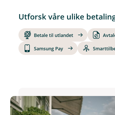
Utforsk våre ulike betalin
Betale til utlandet
Avtal
Samsung Pay
Smarttilb