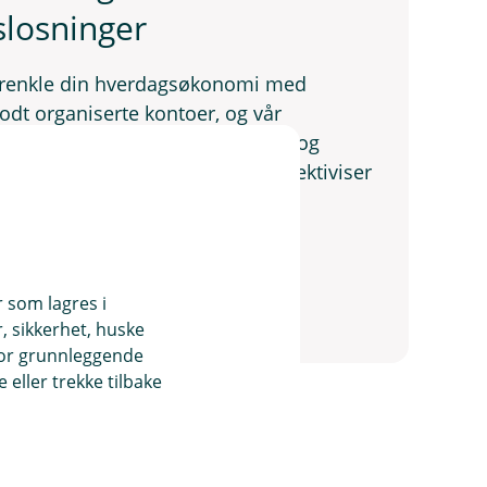
slosninger
renkle din hverdagsøkonomi med
odt organiserte kontoer, og vår
Få tips om eFaktura, AvtaleGiro, og
onomisk hverdag. Les mer og effektiviser
r som lagres i
, sikkerhet, huske
for grunnleggende
eller trekke tilbake