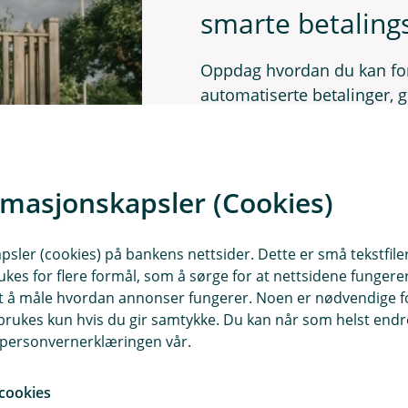
smarte betaling
Oppdag hvordan du kan fo
automatiserte betalinger, g
brukervennlige mobilbank. 
sparing for en smartere øk
din økonomistyring i dag!
rmasjonskapsler (Cookies)
Les mer
sler (cookies) på bankens nettsider. Dette er små tekstfile
ukes for flere formål, som å sørge for at nettsidene fungerer
samt å måle hvordan annonser fungerer. Noen er nødvendige 
rukes kun hvis du gir samtykke. Du kan når som helst endre 
i personvernerklæringen vår.
cookies