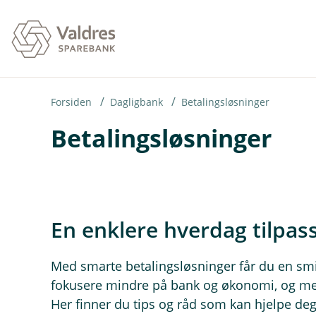
H
o
p
p
i
Forsiden
Dagligbank
Betalingsløsninger
Betalingsløsninger
n
n
h
o
En enklere hverdag tilpas
d
e
t
Med smarte betalingsløsninger får du en smi
fokusere mindre på bank og økonomi, og mer
Her finner du tips og råd som kan hjelpe deg t