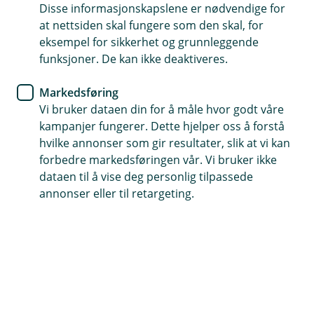
Enklere hverdagsøkonomi med
Disse informasjonskapslene er nødvendige for
at nettsiden skal fungere som den skal, for
smarte betalingsløsninger
eksempel for sikkerhet og grunnleggende
funksjoner. De kan ikke deaktiveres.
Lær hvordan du automatiserer betalinger,
organiserer ulike kontoer, og hvordan vår
Markedsføring
brukervennlige mobilbank kan frigjøre tid og
Vi bruker dataen din for å måle hvor godt våre
kampanjer fungerer. Dette hjelper oss å forstå
redusere stress. Start din reise mot en smartere
hvilke annonser som gir resultater, slik at vi kan
økonomisk hverdag i dag!
forbedre markedsføringen vår. Vi bruker ikke
dataen til å vise deg personlig tilpassede
Digitale bankløsninger
annonser eller til retargeting.
Ved å bruke digitale bankløsninger, oppnår du en
smidigere hverdagsøkonomi. Her er noen tips for å
gjøre økonomien din enklere og mer oversiktlig:
Automatiser betalinger
Sett opp AvtaleGiro for å automatisere
regningsbetalinger, og bruk eFaktura for enklere