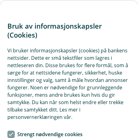
H
o
Bruk av informasjonskapsler
p
p
(Cookies)
i
Vi bruker informasjonskapsler (cookies) på bankens
nettsider. Dette er små tekstfiler som lagres i
n
nettleseren din. Disse brukes for flere formål, som å
n
sørge for at nettsidene fungerer, sikkerhet, huske
h
innstillinger og valg, samt å måle hvordan annonser
o
fungerer. Noen er nødvendige for grunnleggende
funksjoner, mens andre brukes kun hvis du gir
d
samtykke. Du kan når som helst endre eller trekke
e
tilbake samtykket ditt. Les mer i
t
personvernerklæringen vår.
Bildetekst
Strengt nødvendige cookies