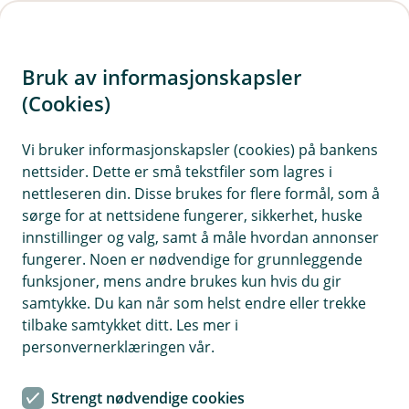
H
o
Bruk av informasjonskapsler
p
p
(Cookies)
i
Vi bruker informasjonskapsler (cookies) på bankens
nettsider. Dette er små tekstfiler som lagres i
n
nettleseren din. Disse brukes for flere formål, som å
n
sørge for at nettsidene fungerer, sikkerhet, huske
h
innstillinger og valg, samt å måle hvordan annonser
o
fungerer. Noen er nødvendige for grunnleggende
funksjoner, mens andre brukes kun hvis du gir
d
samtykke. Du kan når som helst endre eller trekke
e
tilbake samtykket ditt. Les mer i
t
personvernerklæringen vår.
Gode råd om pensjonssparing for deg som er godt voksen.
Strengt nødvendige cookies