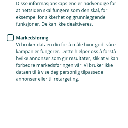
Pensjon
Disse informasjonskapslene er nødvendige for
at nettsiden skal fungere som den skal, for
Slik bør du spare til pensjon når
eksempel for sikkerhet og grunnleggende
funksjoner. De kan ikke deaktiveres.
du er godt voksen
Markedsføring
Når du nærmer deg pensjonsalderen, er det
Vi bruker dataen din for å måle hvor godt våre
viktig å ha en klar plan for pensjonssparingen
kampanjer fungerer. Dette hjelper oss å forstå
din. Selv om du starter sent, kan du fortsatt sikre
hvilke annonser som gir resultater, slik at vi kan
en komfortabel pensjonisttilværelse. Her er noen
forbedre markedsføringen vår. Vi bruker ikke
konkrete råd for deg som er mellom 51 og 60 år.
dataen til å vise deg personlig tilpassede
annonser eller til retargeting.
Gjennomgå pensjonssparingen din
Ta en gjennomgang av pensjonssparingen og juster
om nødvendig. Vurder om du kan spare mer for å
kompensere for tidligere år med mindre sparing.
Øk pensjonssparingen