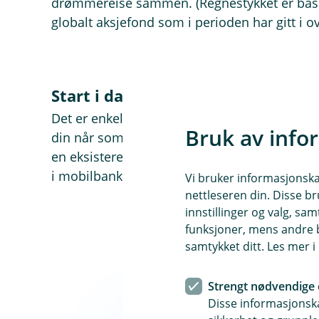
drømmereise sammen. (Regnestykket er basert
globalt aksjefond som i perioden har gitt i o
Start i dag – enkelt og greit!
Det er enkelt å komme i gang! Du kan aktive
Bruk av info
din når som helst - enten du oppretter en ny 
en eksisterende spareavtale. Du aktiverer f
i mobilbanken eller Smartspar.
Vi bruker informasjonskap
nettleseren din. Disse br
innstillinger og valg, 
funksjoner, mens andre b
samtykket ditt. Les mer 
Strengt nødvendige 
Disse informasjonska