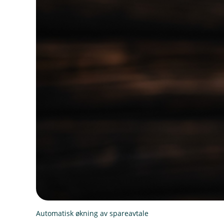
Automatisk økning av spareavtale