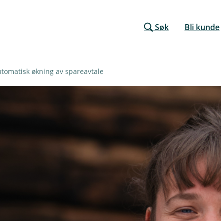
Søk
Bli kunde
tomatisk økning av spareavtale