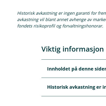
Historisk avkastning er ingen garanti for fre
avkastning vil blant annet avhenge av marked
fondets risikoprofil og forvaltningshonorar.
Viktig informasjon
Innholdet på denne side
Å
p
n
e
Innholdet på disse sidene er 
Historisk avkastning er i
/
Å
autoriserte rådgivere som kan
L
p
kan du
booke møte her.
u
n
k
e
k
Historisk avkastning er ingen 
/