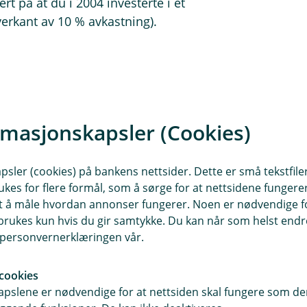
 på at du i 2004 investerte i et
verkant av 10 % avkastning).
re automatisk økning av spareavtalen
rmasjonskapsler (Cookies)
spareavtale eller går inn og justerer
unksjonen med noen få tastetrykk
sler (cookies) på bankens nettsider. Dette er små tekstfile
ukes for flere formål, som å sørge for at nettsidene fungerer
samt å måle hvordan annonser fungerer. Noen er nødvendige 
rukes kun hvis du gir samtykke. Du kan når som helst endre 
i personvernerklæringen vår.
cookies
pslene er nødvendige for at nettsiden skal fungere som den