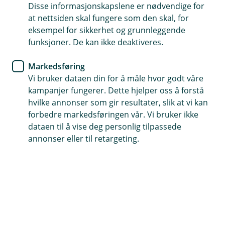
Disse informasjonskapslene er nødvendige for
at nettsiden skal fungere som den skal, for
eksempel for sikkerhet og grunnleggende
funksjoner. De kan ikke deaktiveres.
STØTTESPILLER 2024
Markedsføring
Vi bruker dataen din for å måle hvor godt våre
Går du med en drøm om å skape noe nytt i Valdres?
kampanjer fungerer. Dette hjelper oss å forstå
hvilke annonser som gir resultater, slik at vi kan
forbedre markedsføringen vår. Vi bruker ikke
(
SØK HER
E
dataen til å vise deg personlig tilpassede
k
annonser eller til retargeting.
s
t
Vi støtter lokale drømmer!
e
r
Går du med en drøm om å skape din egen
n
virksomhet? Eller er du allerede i gang? Valdres
l
e
Sparebank sitt eget gründerstipend
n
«Støttespiller» kan hjelpe deg å nå målene dine!