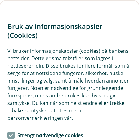
H
o
Bruk av informasjonskapsler
p
p
(Cookies)
i
Vi bruker informasjonskapsler (cookies) på bankens
nettsider. Dette er små tekstfiler som lagres i
n
nettleseren din. Disse brukes for flere formål, som å
n
sørge for at nettsidene fungerer, sikkerhet, huske
h
innstillinger og valg, samt å måle hvordan annonser
o
fungerer. Noen er nødvendige for grunnleggende
funksjoner, mens andre brukes kun hvis du gir
d
samtykke. Du kan når som helst endre eller trekke
e
tilbake samtykket ditt. Les mer i
t
personvernerklæringen vår.
Strengt nødvendige cookies