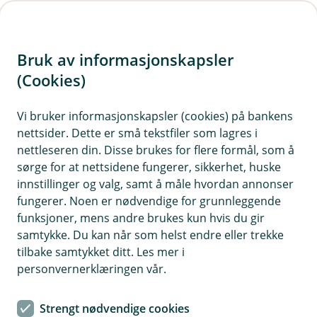
H
o
Bruk av informasjonskapsler
p
p
(Cookies)
i
Vi bruker informasjonskapsler (cookies) på bankens
nettsider. Dette er små tekstfiler som lagres i
n
nettleseren din. Disse brukes for flere formål, som å
n
sørge for at nettsidene fungerer, sikkerhet, huske
h
innstillinger og valg, samt å måle hvordan annonser
o
fungerer. Noen er nødvendige for grunnleggende
funksjoner, mens andre brukes kun hvis du gir
d
samtykke. Du kan når som helst endre eller trekke
e
tilbake samtykket ditt. Les mer i
t
personvernerklæringen vår.
Strengt nødvendige cookies