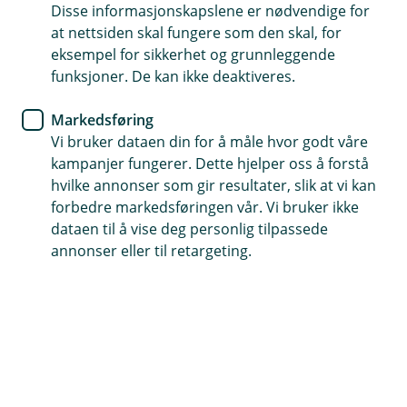
Disse informasjonskapslene er nødvendige for
at nettsiden skal fungere som den skal, for
Vi setter ned renta
eksempel for sikkerhet og grunnleggende
Valdres Sparebank følger
funksjoner. De kan ikke deaktiveres.
Norges Bank
Markedsføring
Vi bruker dataen din for å måle hvor godt våre
– kutter renten med inntil 0,25 prosentpoeng
kampanjer fungerer. Dette hjelper oss å forstå
hvilke annonser som gir resultater, slik at vi kan
forbedre markedsføringen vår. Vi bruker ikke
Norges Bank besluttet i dag å sette styringsrenten ned
dataen til å vise deg personlig tilpassede
med 0,25 prosentpoeng til 4%. Valdres Sparebank
annonser eller til retargeting.
følger etter og reduserer renten på utlån og innskudd
med inntil 0,25 prosentpoeng - tilsvarende justeringen
fra Norges Bank.
Vi ser på dette som et positivt grep, gitt det
makroøkonomiske bildet vi står i. Lavere rente
vil kunne lette presset på mange husholdninger