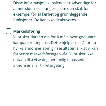
Disse informasjonskapslene er nødvendige for
at nettsiden skal fungere som den skal, for
eksempel for sikkerhet og grunnleggende
funksjoner. De kan ikke deaktiveres.
Markedsføring
Vi bruker dataen din for å måle hvor godt våre
kampanjer fungerer. Dette hjelper oss å forstå
Heidi Røang
hvilke annonser som gir resultater, slik at vi kan
Forsikringsrådgiver
forbedre markedsføringen vår. Vi bruker ikke
61 36 66 06
dataen til å vise deg personlig tilpassede
annonser eller til retargeting.
heidiro@valdressparebank.no
Autorisert rådgiver
Personforsikring
Personforsikring Næringsliv
Skadeforsikring
Skadeforsikring Næringsliv