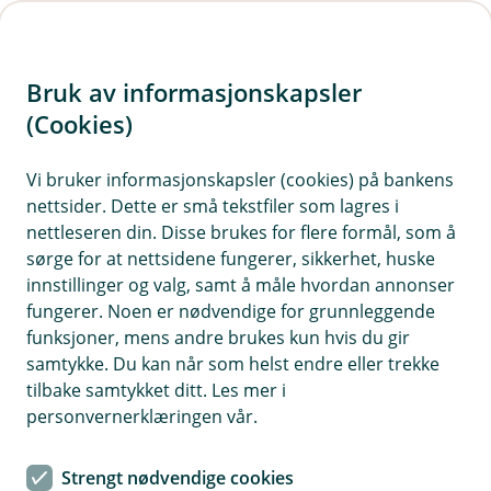
H
o
Bruk av informasjonskapsler
p
p
(Cookies)
Våre ansatte
i
Vi bruker informasjonskapsler (cookies) på bankens
Som kunde hos oss skal du være trygg på at du
nettsider. Dette er små tekstfiler som lagres i
n
alltid har noen å spørre. Vårt mål er å sikre deg
nettleseren din. Disse brukes for flere formål, som å
n
en trygg økonomisk hverdag. Ta kontakt med oss
sørge for at nettsidene fungerer, sikkerhet, huske
h
for å få løsninger tilpasset dine behov.
innstillinger og valg, samt å måle hvordan annonser
o
fungerer. Noen er nødvendige for grunnleggende
funksjoner, mens andre brukes kun hvis du gir
d
samtykke. Du kan når som helst endre eller trekke
e
Forsikring
tilbake samtykket ditt. Les mer i
t
personvernerklæringen vår.
Strengt nødvendige cookies