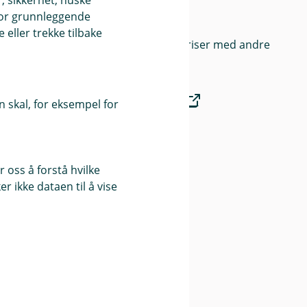
, sikkerhet, huske
nk
Priser
for grunnleggende
eller trekke tilbake
Sammenlign våre priser med andre
selskaper på
Finansportalen.no
 skal, for eksempel for
Våre priser
 oss å forstå hvilke
r ikke dataen til å vise