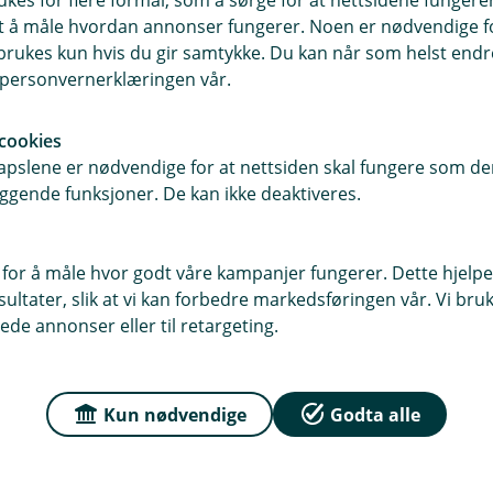
ukes for flere formål, som å sørge for at nettsidene fungerer
r du oss
Om Valdres Spareba
samt å måle hvordan annonser fungerer. Noen er nødvendige 
rukes kun hvis du gir samtykke. Du kan når som helst endre 
sse
Org.nr: 937888759
i personvernerklæringen vår.
18, 2966 Slidre
Om oss
cookies
pslene er nødvendige for at nettsiden skal fungere som den
 2965 Slidre
ggende funksjoner. De kan ikke deaktiveres.
r
dag: 09:00 - 15:00
 for å måle hvor godt våre kampanjer fungerer. Dette hjelper
ltater, slik at vi kan forbedre markedsføringen vår. Vi bruke
ede annonser eller til retargeting.
Kun nødvendige
Godta alle