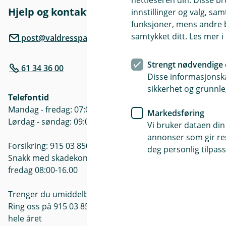
nettleseren din. Disse br
Hjelp og kontakt
Her finne
innstillinger og valg, 
funksjoner, mens andre b
Besøksadre
samtykket ditt. Les mer 
post@valdressparebank.no
Slidrevegen 
Strengt nødvendige 
61 34 36 00
Postadresse
Disse informasjonska
Postboks 24,
sikkerhet og grunnle
Telefontid
Åpningstide
Mandag - fredag: 07:00 -21:00
Markedsføring
Mandag - Fre
Lørdag - søndag: 09:00 -17:00
Vi bruker dataen din
annonser som gir resu
Forsikring: 915 03 850
deg personlig tilpass
Snakk med skadekonsulent: mandag til
fredag 08:00-16.00
Trenger du umiddelbar hjelp?
Ring oss på 915 03 850 døgnet rundt,
hele året