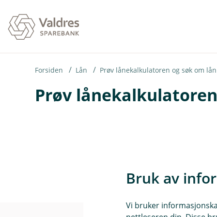
H
o
p
p
i
Forsiden
Lån
Prøv lånekalkulatoren og søk om lån
Prøv lånekalkulatoren
n
n
h
o
d
e
Bruk av info
t
Vi bruker informasjonskap