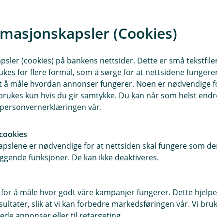
rmasjonskapsler (Cookies)
sler (cookies) på bankens nettsider. Dette er små tekstfile
ukes for flere formål, som å sørge for at nettsidene fungerer
samt å måle hvordan annonser fungerer. Noen er nødvendige 
rukes kun hvis du gir samtykke. Du kan når som helst endre 
i personvernerklæringen vår.
cookies
pslene er nødvendige for at nettsiden skal fungere som den
r du oss
Om Valdres Spareba
ggende funksjoner. De kan ikke deaktiveres.
sse
Org.nr: 937888759
18, 2966 Slidre
 for å måle hvor godt våre kampanjer fungerer. Dette hjelper
Om oss
ltater, slik at vi kan forbedre markedsføringen vår. Vi bruke
ede annonser eller til retargeting.