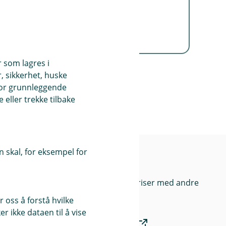
Forbrukslånet leveres av
Kredittbanken ASA.
r som lagres i
, sikkerhet, huske
for grunnleggende
eller trekke tilbake
 skal, for eksempel for
nk
Priser
Sammenlign våre priser med andre
selskaper på
 oss å forstå hvilke
r ikke dataen til å vise
Finansportalen.no