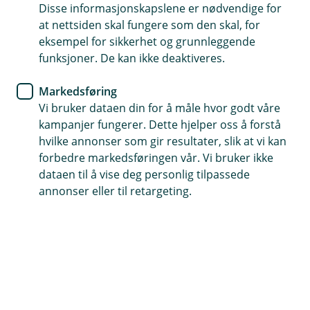
Har du boliglån i en annen
Disse informasjonskapslene er nødvendige for
at nettsiden skal fungere som den skal, for
bank? En verdivurdering fra
eksempel for sikkerhet og grunnleggende
Aktiv kan gi deg bedre
funksjoner. De kan ikke deaktiveres.
lånebetingelser
Markedsføring
Vi bruker dataen din for å måle hvor godt våre
Mange sitter med boliglån i en annen bank – og
kampanjer fungerer. Dette hjelper oss å forstå
vet ikke at boligen deres kan ha steget i verdi. En
hvilke annonser som gir resultater, slik at vi kan
verdivurdering kan være første steg mot lavere
forbedre markedsføringen vår. Vi bruker ikke
rente og en enklere bankhverdag i lokalbanken
dataen til å vise deg personlig tilpassede
annonser eller til retargeting.
din.
Vi i Valdres Sparebank samarbeider med Aktiv
eiendomsmegling, og gjør det enkelt for deg å få en
oppdatert verdivurdering. Aktiv kjenner lokalmarkedet
og leverer en profesjonell vurdering du kan bruke i
dialogen med oss.