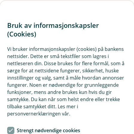
H
o
Bruk av informasjonskapsler
p
p
(Cookies)
i
Vi bruker informasjonskapsler (cookies) på bankens
nettsider. Dette er små tekstfiler som lagres i
n
nettleseren din. Disse brukes for flere formål, som å
n
sørge for at nettsidene fungerer, sikkerhet, huske
h
innstillinger og valg, samt å måle hvordan annonser
o
fungerer. Noen er nødvendige for grunnleggende
funksjoner, mens andre brukes kun hvis du gir
d
samtykke. Du kan når som helst endre eller trekke
e
tilbake samtykket ditt. Les mer i
t
personvernerklæringen vår.
Bildetekst
Strengt nødvendige cookies