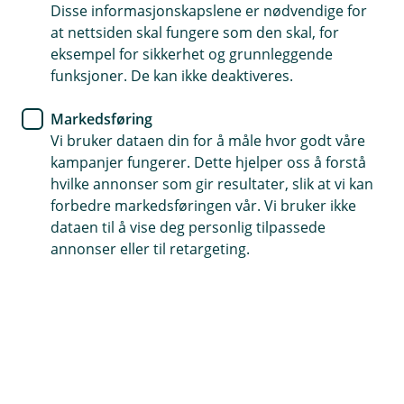
Disse informasjonskapslene er nødvendige for
at nettsiden skal fungere som den skal, for
eksempel for sikkerhet og grunnleggende
funksjoner. De kan ikke deaktiveres.
Helseforsikring og hjelp til behandling hos
Falck Helse
Markedsføring
Vi bruker dataen din for å måle hvor godt våre
Falck Helseformidling er vår samarbeidspartner og
kampanjer fungerer. Dette hjelper oss å forstå
står for skadebehandling på helseforsikringen. De
hvilke annonser som gir resultater, slik at vi kan
kan hjelpe deg med medisinske- og fysikalske
forbedre markedsføringen vår. Vi bruker ikke
tjenester, psykologbistand, og videolege via KRY.
dataen til å vise deg personlig tilpassede
Kontakt Falck Helseformidling på telefon: 21 89 75
annonser eller til retargeting.
35.
(
Meld skade
E
k
s
t