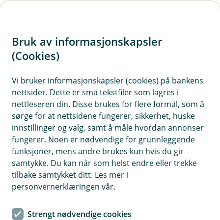
H
o
Bruk av informasjonskapsler
p
p
(Cookies)
Meld skade liv og helse
i
Vi bruker informasjonskapsler (cookies) på bankens
nettsider. Dette er små tekstfiler som lagres i
n
nettleseren din. Disse brukes for flere formål, som å
n
sørge for at nettsidene fungerer, sikkerhet, huske
h
innstillinger og valg, samt å måle hvordan annonser
o
fungerer. Noen er nødvendige for grunnleggende
funksjoner, mens andre brukes kun hvis du gir
d
samtykke. Du kan når som helst endre eller trekke
e
tilbake samtykket ditt. Les mer i
t
personvernerklæringen vår.
Strengt nødvendige cookies