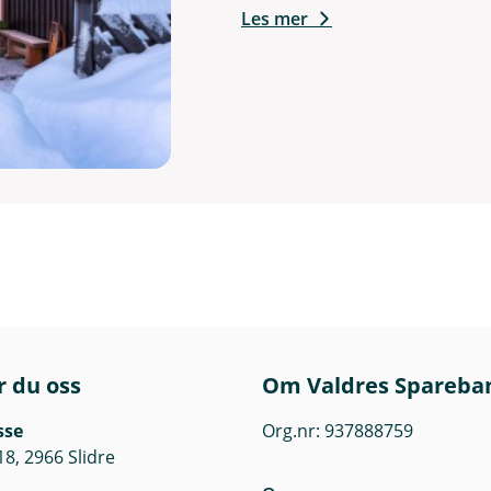
Les mer
r du oss
Om Valdres Spareba
sse
Org.nr: 937888759
18, 2966 Slidre