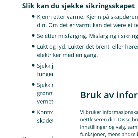
Slik kan du sjekke sikringsskapet
Kjenn etter varme. Kjenn på skapdøre
din. Om det er varmt kan det være et 
Se etter misfarging. Misfarging i sikrin
Lukt og lyd. Lukter det brent, eller hør
elektriker med en gang.
Sjekk jordfeilbryteren. Trykk på testk
fungerer den slik den skal.
Sjekk overspenningsvernet. Det har et 
Bruk av info
grønnfarge. Om merket ikke er grønt, m
vernet minst en gang i året og etter to
Kontroller stikkontakter og ledninger. S
Vi bruker informasjonskap
nettleseren din. Disse br
skadet.
innstillinger og valg, 
funksjoner, mens andre b