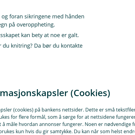
n og foran sikringene med hånden
tegn på overoppheting.
gsskapet kan bety at noe er galt.
er du knitring? Da bør du kontakte
nappen. Hvis strømmen kobles ut,
lite vindu som skal vise deg en
rmasjonskapsler (Cookies)
å det skiftes ut. Du bør sjekke
rdenvær.
ørg for at de ikke er løse, varme eller
sler (cookies) på bankens nettsider. Dette er små tekstfile
ukes for flere formål, som å sørge for at nettsidene fungerer
samt å måle hvordan annonser fungerer. Noen er nødvendige 
rukes kun hvis du gir samtykke. Du kan når som helst endre 