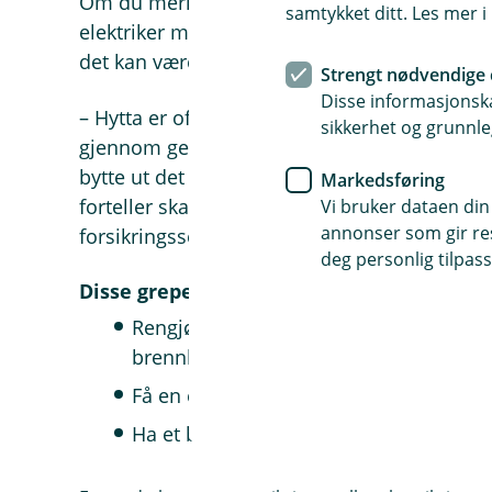
Om du merker varme, knitring, lukt eller mis
samtykket ditt. Les mer 
elektriker med en gang. Et nytt sikringsskap 
det kan være verdt å oppgradere.
Strengt nødvendige 
Disse informasjonska
– Hytta er ofte familiens fristed med enormt
sikkerhet og grunnle
gjennom generasjoner. Da er det verdt å ta e
bytte ut det du trenger, slik at du kan føle de
Markedsføring
forteller skadeforebygger Therese Hofstad-Ni
Vi bruker dataen din
annonser som gir resu
forsikringsselskap.
deg personlig tilpass
Disse grepene lar deg forebygge brann i s
Rengjør skapet og området rundt skape
brennbare materialer
Få en elektriker til å inspisere sikrings
Ha et brannslukkingsapparat nært sikr