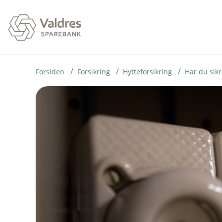
H
o
p
p
i
Forsiden
Forsikring
Hytteforsikring
Har du sikr
n
n
h
o
d
e
t