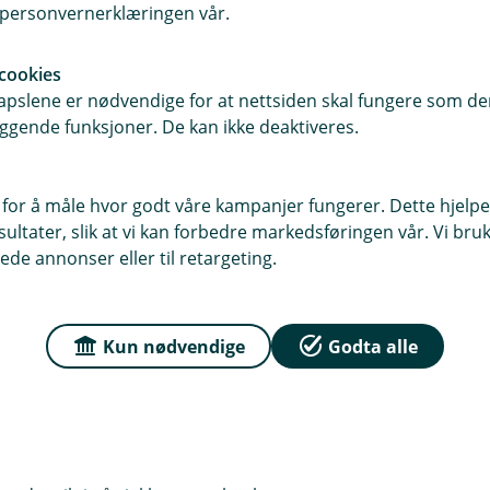
farge i skapet bør du kontakte
i personvernerklæringen vår.
er ofte tryggere enn et gammelt, og
cookies
pslene er nødvendige for at nettsiden skal fungere som den
 mye arbeid som er lagt ned, ofte
ggende funksjoner. De kan ikke deaktiveres.
n grundig sjekk en gang iblant og å
g trygg på at det er der neste år også,
elsen i Fremtind, som er vårt
 for å måle hvor godt våre kampanjer fungerer. Dette hjelper
ltater, slik at vi kan forbedre markedsføringen vår. Vi bruke
ede annonser eller til retargeting.
ikringsskapet
t regelmessig. Fjern støv og
Kun nødvendige
Godta alle
skapet ditt minst hvert femte år
ingsskapet