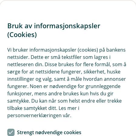
H
o
Bruk av informasjonskapsler
p
p
(Cookies)
i
Vi bruker informasjonskapsler (cookies) på bankens
nettsider. Dette er små tekstfiler som lagres i
n
nettleseren din. Disse brukes for flere formål, som å
n
sørge for at nettsidene fungerer, sikkerhet, huske
h
innstillinger og valg, samt å måle hvordan annonser
o
fungerer. Noen er nødvendige for grunnleggende
funksjoner, mens andre brukes kun hvis du gir
d
samtykke. Du kan når som helst endre eller trekke
e
tilbake samtykket ditt. Les mer i
t
personvernerklæringen vår.
Har du fått en skade på bilen din? Her får du en liten guide til
hvordan du melder den inn.
Strengt nødvendige cookies