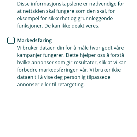
Disse informasjonskapslene er nødvendige for
Bilforsikring
at nettsiden skal fungere som den skal, for
eksempel for sikkerhet og grunnleggende
Slik melder du skade på bilen
funksjoner. De kan ikke deaktiveres.
Lurer du på hva du skal gjøre om det skjer noe
Markedsføring
med bilen din? Her er stegene du bør følge for å
Vi bruker dataen din for å måle hvor godt våre
melde skade på bilen.
kampanjer fungerer. Dette hjelper oss å forstå
hvilke annonser som gir resultater, slik at vi kan
forbedre markedsføringen vår. Vi bruker ikke
Først og fremst: Beskriv hendelsen så godt du kan
dataen til å vise deg personlig tilpassede
mens minnene er ferske. Sørg for å ha gode bevis fra
annonser eller til retargeting.
skadestedet. Ta bilder og noter ned
kontaktinformasjon til vitner.
Etterpå tar du kontakt med oss, og du kan
enkelt
melde skaden her hos oss.