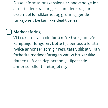
Disse informasjonskapslene er nødvendige for
Bilforsikring
at nettsiden skal fungere som den skal, for
eksempel for sikkerhet og grunnleggende
Snart på tide å skifte til
funksjoner. De kan ikke deaktiveres.
vinterdekk
Markedsføring
Vi bruker dataen din for å måle hvor godt våre
Det går mot vinter og kaldere vær, og
kampanjer fungerer. Dette hjelper oss å forstå
kjøreforholdene endres. Er det fare for snø eller
hvilke annonser som gir resultater, slik at vi kan
glatte veier der du befinner deg, bør du bytte til
forbedre markedsføringen vår. Vi bruker ikke
vinterdekk.
dataen til å vise deg personlig tilpassede
annonser eller til retargeting.
Det er ditt ansvar som sjåfør at du sørger for at
dekkene er tilpasset det føret det kjøres på. Å kjøre på
sommerdekk når veiene er speilglatte og fulle av snø
og is, setter både deg og dine medmennesker i fare. Vi
anbefaler at du sjekker værmeldingen dit du skal, og
skifter dekk hvis det er fare for glatt føre.