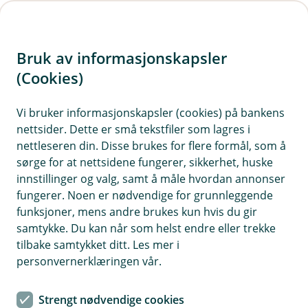
H
o
Bruk av informasjonskapsler
p
p
(Cookies)
i
Vi bruker informasjonskapsler (cookies) på bankens
nettsider. Dette er små tekstfiler som lagres i
n
nettleseren din. Disse brukes for flere formål, som å
n
sørge for at nettsidene fungerer, sikkerhet, huske
h
innstillinger og valg, samt å måle hvordan annonser
o
fungerer. Noen er nødvendige for grunnleggende
funksjoner, mens andre brukes kun hvis du gir
d
samtykke. Du kan når som helst endre eller trekke
e
tilbake samtykket ditt. Les mer i
t
personvernerklæringen vår.
Når kulda kryper nedover, er det viktig at du får på
vinterdekkene før det er for sent.
Strengt nødvendige cookies