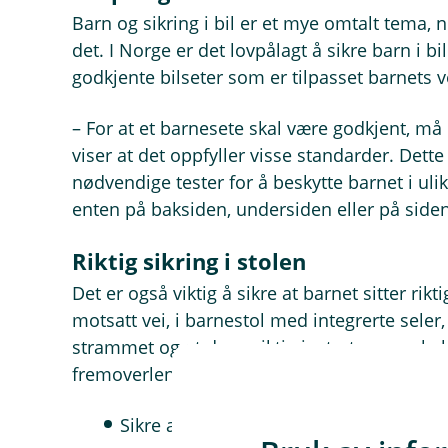
Barn og sikring i bil er et mye omtalt tema, 
det. I Norge er det lovpålagt å sikre barn i b
godkjente bilseter som er tilpasset barnets 
– For at et barnesete skal være godkjent, m
viser at det oppfyller visse standarder. Dette
nødvendige tester for å beskytte barnet i ulik
enten på baksiden, undersiden eller på siden
Riktig sikring i stolen
Det er også viktig å sikre at barnet sitter rikti
motsatt vei, i barnestol med integrerte seler,
strammet og at de er riktig justerte over skul
fremoverlent barnestol, er dette rådene fra
Sikre at beltet sitter godt ned mot hofte