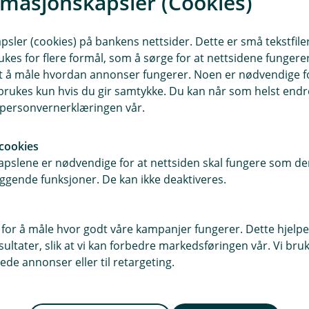
rmasjonskapsler (Cookies)
g godt inn mot nakken
sler (cookies) på bankens nettsider. Dette er små tekstfile
ukes for flere formål, som å sørge for at nettsidene fungerer
ltid de følges.
samt å måle hvordan annonser fungerer. Noen er nødvendige 
rukes kun hvis du gir samtykke. Du kan når som helst endre 
sen sitter med bøyde bein og snur
i personvernerklæringen vår.
ortabelt forovervendt. Komforten kan
e, tar heller ikke barn skade av å sitte
cookies
pslene er nødvendige for at nettsiden skal fungere som den
ggende funksjoner. De kan ikke deaktiveres.
vor barna er godt påkledde, er det
len.
 for å måle hvor godt våre kampanjer fungerer. Dette hjelper
ltater, slik at vi kan forbedre markedsføringen vår. Vi bruke
barn, presiserer hun.
ede annonser eller til retargeting.
ulykkesgransker ved OUS Ullevål