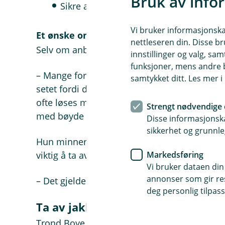
Bruk av info
Sikre at beltet ligger tett på skulder o
Vi bruker informasjonskap
Et ønske om å være grei
nettleseren din. Disse br
Selv om anbefalingene er klare, er det ikke al
innstillinger og valg, 
funksjoner, mens andre b
– Mange foreldre får nok vondt av at småtti
samtykket ditt. Les mer 
setet fordi de tror barnet vil være mer komf
ofte løses med justeringer i setet, og hvis ikk
Strengt nødvendige 
med bøyde bein, sier Therese.
Disse informasjonska
sikkerhet og grunnle
Hun minner samtidig om at nå på vinteren, h
viktig å ta av ytterplagg før de settes inn i bi
Markedsføring
Vi bruker dataen din
annonser som gir resu
– Det gjelder for øvrig like mye voksne som 
deg personlig tilpass
Ta av jakka
Trond Boye Hansen, tidligere paramedic og 