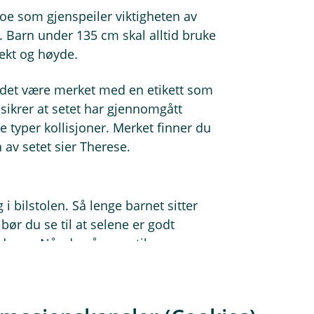
noe som gjenspeiler viktigheten av
il. Barn under 135 cm skal alltid bruke
vekt og høyde.
å det være merket med en etikett som
 sikrer at setet har gjennomgått
e typer kollisjoner. Merket finner du
 av setet sier Therese.
g i bilstolen. Så lenge barnet sitter
 bør du se til at selene er godt
drene. Når du går over til
 skadeforebyggeren:
/lår