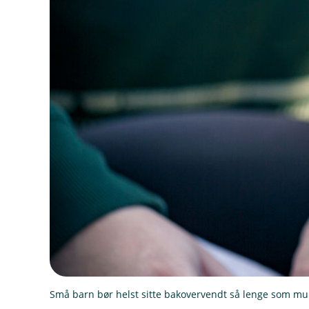
Små barn bør helst sitte bakovervendt så lenge som mul