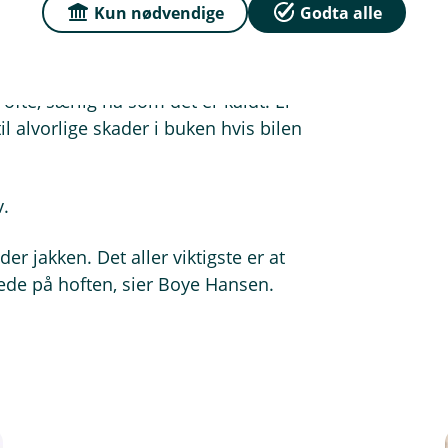
Kun nødvendige
Godta alle
r ved Statens havarikommisjon. Han
e kan gi store konsekvenser.
 ofte, særlig nå som det er kaldt. Er
l alvorlige skader i buken hvis bilen
v.
der jakken. Det aller viktigste er at
r nede på hoften, sier Boye Hansen.