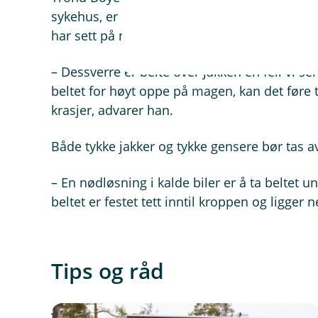
sykehus, er nå assisterende havariinspektø
har sett på nært hold, at feil bruk av bilbelt
– Dessverre er belte over jakken en feil vi ser
beltet for høyt oppe på magen, kan det føre ti
krasjer, advarer han.
Både tykke jakker og tykke gensere bør tas a
– En nødløsning i kalde biler er å ta beltet un
beltet er festet tett inntil kroppen og ligge
Tips og råd