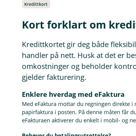
Kredittkort
Kort forklart om kred
Kredittkortet gir deg både fleksibi
handler på nett. Husk at det er bes
omkostninger og beholder kontrolle
gjelder fakturering.
Enklere hverdag med eFaktura
Med eFaktura mottar du regningen direkte i 
papirfaktura i posten. På denne måten får du
eFakturaen aktiverer du enkelt i mobil- og n
Behøver du betalingsutsettelse?