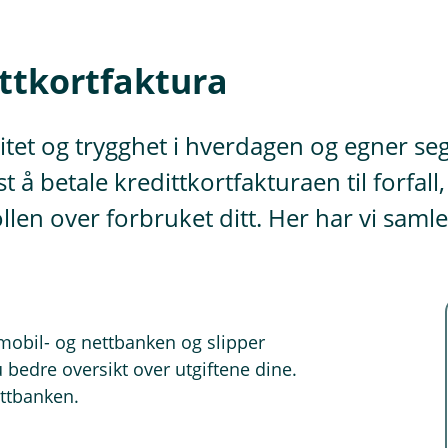
ittkortfaktura
litet og trygghet i hverdagen og egner seg
t å betale kredittkortfakturaen til forfal
n over forbruket ditt. Her har vi samlet 
mobil- og nettbanken og slipper
 bedre oversikt over utgiftene dine.
ettbanken.