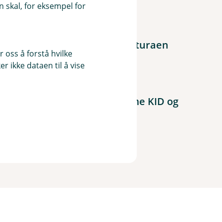
 skal, for eksempel for
aktura
tura, vil du få den første fakturaen
 oss å forstå hvilke
r ikke dataen til å vise
il- eller nettbanken.
betale litt ekstra. Bruk samme KID og
sendt faktura.