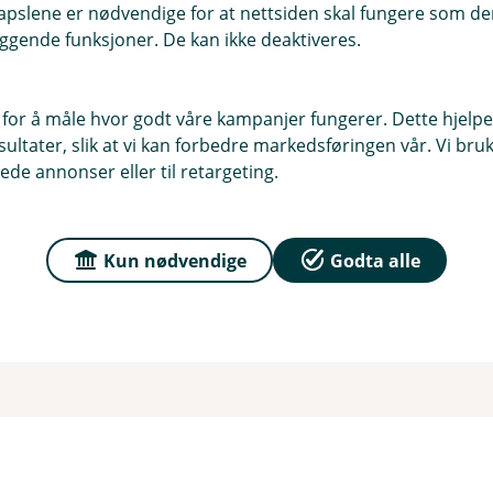
pslene er nødvendige for at nettsiden skal fungere som den
Nyttig å vite om papirf
ggende funksjoner. De kan ikke deaktiveres.
Har du ikke valgt å motta eFak
 for å måle hvor godt våre kampanjer fungerer. Dette hjelper
per post.
ltater, slik at vi kan forbedre markedsføringen vår. Vi bruke
ede annonser eller til retargeting.
Du må selv betale denne i mob
Husk at du kan når som helst 
kontonummer som på siste til
Kun nødvendige
Godta alle