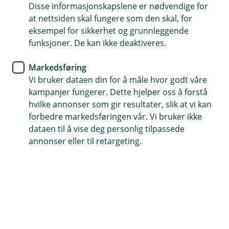
Kredittkort
Disse informasjonskapslene er nødvendige for
at nettsiden skal fungere som den skal, for
Hvordan betaler du for
eksempel for sikkerhet og grunnleggende
funksjoner. De kan ikke deaktiveres.
strømmetjenestene dine?
Markedsføring
Strømming av filmer, musikk og lydbøker er
Vi bruker dataen din for å måle hvor godt våre
hyggelig for både store og små, og for de fleste
kampanjer fungerer. Dette hjelper oss å forstå
av disse tjenester må vi betale et månedlig
hvilke annonser som gir resultater, slik at vi kan
abonnement med et bank- eller kredittkort. Er du
forbedre markedsføringen vår. Vi bruker ikke
usikker på hvilket kort du bør betale med? Vi kan
dataen til å vise deg personlig tilpassede
hjelpe deg til å ta det riktige valget.
annonser eller til retargeting.
Betal strømmetjenestene med kredittkortet:
Sikkerhet ved betaling
Ikke risiker at dine favorittserier blir avbrutt! Med
et kredittkort er du sikret at betalingen går
gjennom, selv om brukskontoen din skulle være