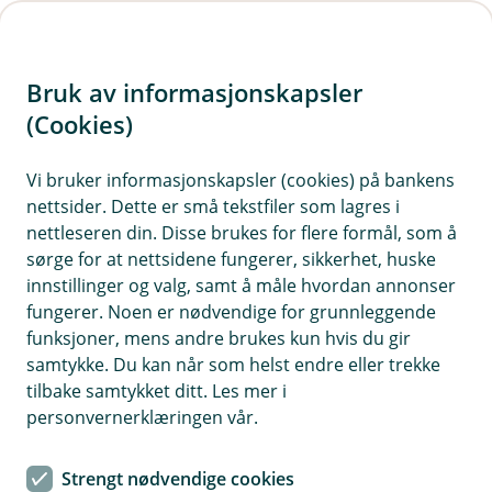
H
o
Bruk av informasjonskapsler
p
p
(Cookies)
i
Vi bruker informasjonskapsler (cookies) på bankens
nettsider. Dette er små tekstfiler som lagres i
n
nettleseren din. Disse brukes for flere formål, som å
n
sørge for at nettsidene fungerer, sikkerhet, huske
h
innstillinger og valg, samt å måle hvordan annonser
o
fungerer. Noen er nødvendige for grunnleggende
funksjoner, mens andre brukes kun hvis du gir
d
samtykke. Du kan når som helst endre eller trekke
e
tilbake samtykket ditt. Les mer i
t
personvernerklæringen vår.
Den beste tiden er den du deler med andre.
Strengt nødvendige cookies