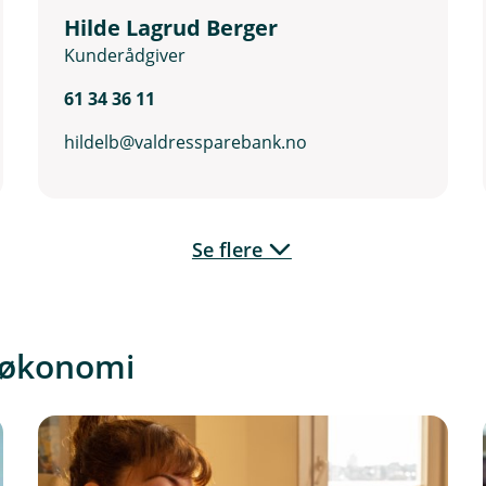
Hilde Lagrud Berger
Kunderådgiver
61 34 36 11
hildelb@valdressparebank.no
Se flere
g økonomi