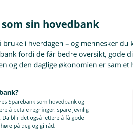
ss som sin hovedbank
å bruke i hverdagen – og mennesker du 
ank fordi de får bedre oversikt, gode di
ten og den daglige økonomien er samlet h
dbank?
ldres Sparebank som hovedbank og
lere å betale regninger, spare jevnlig
Da blir det også lettere å få gode
å høre på deg og gi råd.