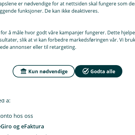
pslene er nødvendige for at nettsiden skal fungere som den
ar seg tid til å høre på deg
ggende funksjoner. De kan ikke deaktiveres.
service i bank flere år, sist i 2025 (KSIndeks)
ker du kan snakke med
 for å måle hvor godt våre kampanjer fungerer. Dette hjelper
ltater, slik at vi kan forbedre markedsføringen vår. Vi bruke
verdagen?
ede annonser eller til retargeting.
ss allerede som hovedbank og har samlet det meste 
te mer av den daglige økonomien hit, litt etter litt.
Kun nødvendige
Godta alle
gg inn i mobilbanken eller nettbanken og følg veilede
g her for deg.
ed å:
 konto hos oss
eGiro og eFaktura