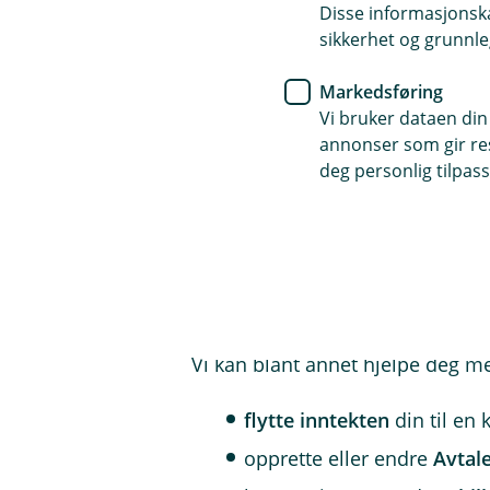
Disse informasjonska
Sertifiserte rådgivere som t
sikkerhet og grunnle
Kåret til Norges beste kunde
Markedsføring
En lokal bank med mennes
Vi bruker dataen din
annonser som gir resu
Vil du bruke oss mer i h
deg personlig tilpass
Mange av kundene våre bruker o
andre kan det være aktuelt å flyt
Det er enkelt å komme i gang. Lo
hjelp underveis, er vi selvfølgeli
Vi kan blant annet hjelpe deg m
flytte inntekten
din til en
opprette eller endre
Avtal