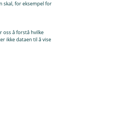
 skal, for eksempel for
 oss å forstå hvilke
r ikke dataen til å vise
av økonomien sin hos oss. For
ren steg for steg. Trenger du