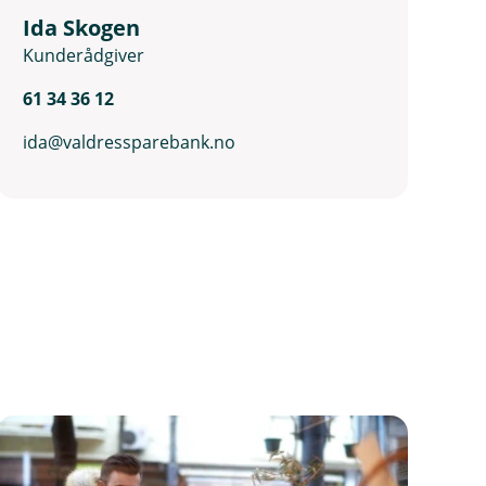
Ida Skogen
Kunderådgiver
61 34 36 12
ida@valdressparebank.no