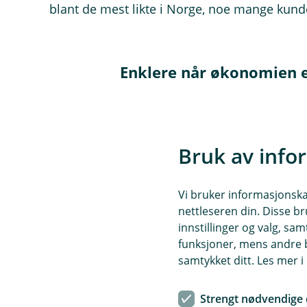
blant de mest likte i Norge, noe mange kunde
Enklere når økonomien 
Du kan for eksempel: følg
sette opp varslinger i mob
betale enkelt med kort ell
Bruk av info
spare jevnlig eller sette pe
få råd hvis økonomien din
Vi bruker informasjonskap
nettleseren din. Disse br
innstillinger og valg, 
For mange gjør dette banken til 
funksjoner, mens andre b
samtykket ditt. Les mer 
Derfor velger mange Va
Mobilbanken vår er blant d
Strengt nødvendige 