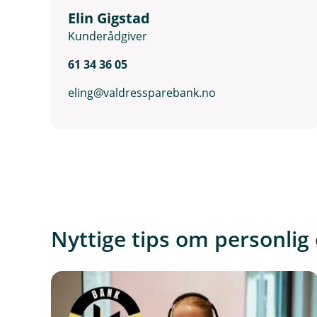
Elin Gigstad
Kunderådgiver
61 34 36 05
eling@valdressparebank.no
Nyttige tips om personli