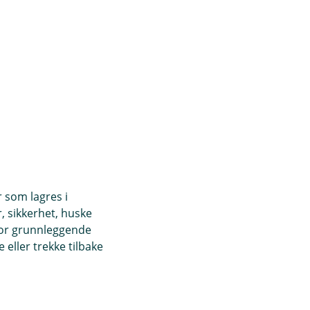
 Google Pay
r som lagres i
, sikkerhet, huske
for grunnleggende
eller trekke tilbake
pp Store og Google Play.