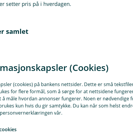
r setter pris på i hverdagen.
er samlet
e med på kontoer og betalinger i mobilbanken
ilbanken, for eksempel når inntekten er kommet inn
er mobilen, for eksempel Apple Pay, Vipps Tæpp eller
rmasjonskapsler (Cookies)
nger til side
 endrer seg
sler (cookies) på bankens nettsider. Dette er små tekstfile
ukes for flere formål, som å sørge for at nettsidene fungerer
samt å måle hvordan annonser fungerer. Noen er nødvendige 
en naturlig del av hverdagen.
rukes kun hvis du gir samtykke. Du kan når som helst endre 
i personvernerklæringen vår.
ldres Sparebank som hovedbank
e mest likte i Norge, med høye kundevurderinger i A
cookies