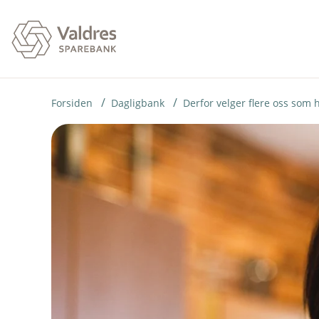
H
o
p
p
i
Forsiden
Dagligbank
Derfor velger flere oss som
n
n
h
o
d
e
t