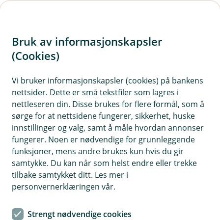
H
o
Bruk av informasjonskapsler
p
p
(Cookies)
i
Vi bruker informasjonskapsler (cookies) på bankens
nettsider. Dette er små tekstfiler som lagres i
n
nettleseren din. Disse brukes for flere formål, som å
n
sørge for at nettsidene fungerer, sikkerhet, huske
h
innstillinger og valg, samt å måle hvordan annonser
o
fungerer. Noen er nødvendige for grunnleggende
funksjoner, mens andre brukes kun hvis du gir
d
samtykke. Du kan når som helst endre eller trekke
e
tilbake samtykket ditt. Les mer i
t
personvernerklæringen vår.
Bli kunde uten BankID
Strengt nødvendige cookies