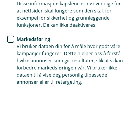
Disse informasjonskapslene er nødvendige for
Så hyggelig at du vil bli kunde hos oss
at nettsiden skal fungere som den skal, for
eksempel for sikkerhet og grunnleggende
funksjoner. De kan ikke deaktiveres.
Slik blir du kunde uten BankID
Markedsføring
Vi bruker dataen din for å måle hvor godt våre
Dersom du ønsker å bli kunde hos oss, men ikke
kampanjer fungerer. Dette hjelper oss å forstå
har BankID kan du likevel bli kunde med pass.
hvilke annonser som gir resultater, slik at vi kan
forbedre markedsføringen vår. Vi bruker ikke
dataen til å vise deg personlig tilpassede
Nedenfor finner du informasjonen du trenger for å bli
annonser eller til retargeting.
bankkunde hos oss.
1. Avtale et møte med oss
Ring oss på 61 34 36 00 for å avtale et møte.
2. Møt opp i banken til den avtalte timen
Husk å ta med gyldig pass eller godkjent nasjonalt ID-